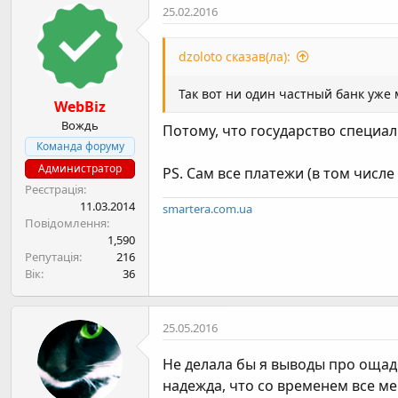
25.02.2016
dzoloto сказав(ла):
Так вот ни один частный банк уже
WebBiz
Вождь
Потому, что государство специал
Команда форуму
Администратор
PS. Сам все платежи (в том числ
Реєстрація
11.03.2014
smartera.com.ua
Повідомлення
1,590
Репутація
216
Вік
36
25.05.2016
Не делала бы я выводы про ощадб
надежда, что со временем все м