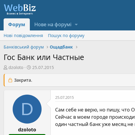
Форум
Нове на форумі
Нові повідомлення
Пошук по форуму
Банківський форум
Ощадбанк
Гос Банк или Частные
А
Д
dzoloto
25.07.2015
в
а
т
т
Закрита.
о
а
р
с
25.07.2015
т
т
D
е
в
Сам себе не верю, но пишу, что 
м
о
Сейчас в моем городе происходит
и
р
один частный банк уже месяц не 
е
dzoloto
н