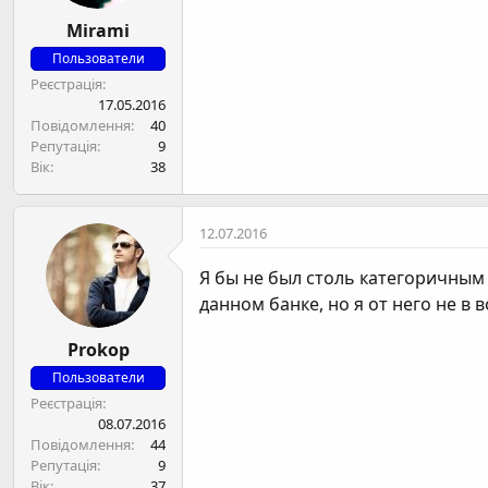
Mirami
Пользователи
Реєстрація
17.05.2016
Повідомлення
40
Репутація
9
Вік
38
12.07.2016
Я бы не был столь категоричным 
данном банке, но я от него не в в
Prokop
Пользователи
Реєстрація
08.07.2016
Повідомлення
44
Репутація
9
Вік
37