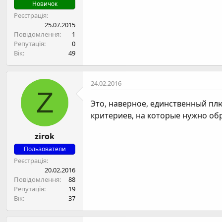
н
Новичок
я
Реєстрація
25.07.2015
Повідомлення
1
Репутація
0
Вік
49
24.02.2016
Z
Это, наверное, единственный плюс
критериев, на которые нужно обр
zirok
Пользователи
Реєстрація
20.02.2016
Повідомлення
88
Репутація
19
Вік
37