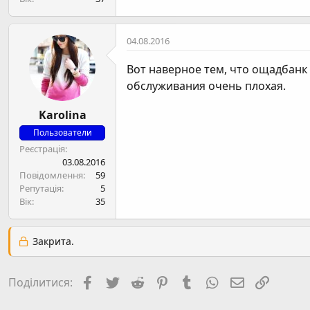
04.08.2016
Вот наверное тем, что ощадбанк
обслуживания очень плохая.
Karolina
Пользователи
Реєстрація
03.08.2016
Повідомлення
59
Репутація
5
Вік
35
Закрита.
Facebook
Twitter
Reddit
Pinterest
Tumblr
WhatsApp
E-mail
Посил
Поділитися: