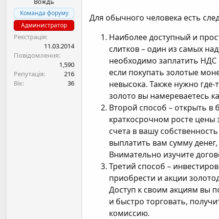
Вождь
н
я
Команда форуму
Для обычного человека есть сле
Администратор
Наиболее доступный и прост
Реєстрація
11.03.2014
слитков – один из самых над
Повідомлення
необходимо заплатить НДС п
1,590
если покупать золотые мон
Репутація
216
Вік
36
невысока. Также нужно где-т
золото вы намереваетесь ка
Второй способ – открыть в 
краткосрочном росте цены 
счета в вашу собственность
выплатить вам сумму денег,
Внимательно изучите догово
Третий способ – инвестиров
приобрести и акции золото
Доступ к своим акциям вы п
и быстро торговать, получи
комиссию.