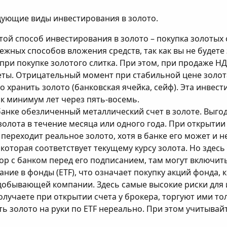
дующие виды инвестирования в золото.
ой способ инвестирования в золото – покупка золотых 
ежных способов вложения средств, так как вы не будете
ри покупке золотого слитка. При этом, при продаже НД
еты. Отрицательный момент при стабильной цене золота
о хранить золото (банковская ячейка, сейф). Эта инвест
к минимум лет через пять-восемь.
банке обезличенный металлический счет в золоте. Выгод
золота в течение месяца или одного года. При открыти
 переходит реальное золото, хотя в банке его может и н
 которая соответствует текущему курсу золота. Но здес
р с банком перед его подписанием, там могут включить
ание в фонды (ETF), что означает покупку акций фонда,
добывающей компании. Здесь самые высокие риски для 
олучаете при открытии счета у брокера, торгуют ими то
ть золото на руки по ETF нереально. При этом учитыва