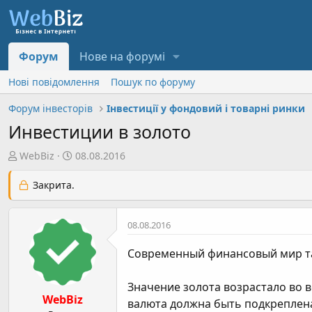
Форум
Нове на форумі
Нові повідомлення
Пошук по форуму
Форум інвесторів
Інвестиції у фондовий і товарні ринки
Инвестиции в золото
А
Д
WebBiz
08.08.2016
в
а
т
т
Закрита.
о
а
р
с
08.08.2016
т
т
е
в
Современный финансовый мир так
м
о
и
р
Значение золота возрастало во 
е
WebBiz
н
валюта должна быть подкреплена