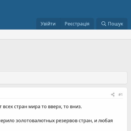
Увійти
Реєстрація
Пошук
#1
сех стран мира то вверх, то вниз.
мерило золотовалютных резервов стран, и любая