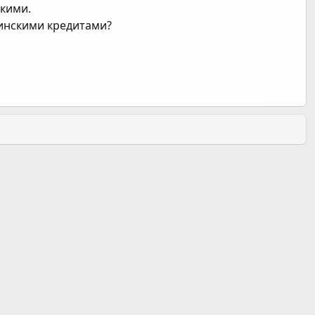
скими.
аинскими кредитами?