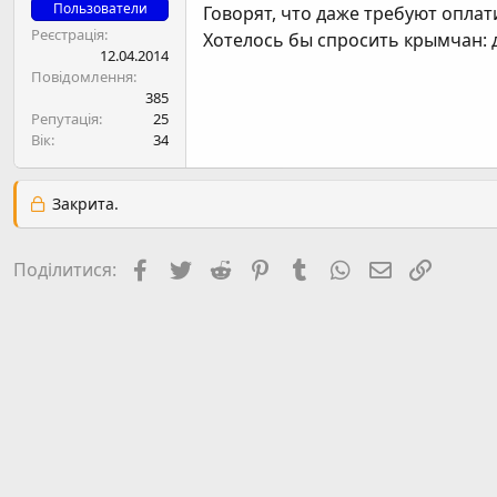
н
Пользователи
Говорят, что даже требуют оплат
я
Реєстрація
Хотелось бы спросить крымчан: 
12.04.2014
Повідомлення
385
Репутація
25
Вік
34
Закрита.
Facebook
Twitter
Reddit
Pinterest
Tumblr
WhatsApp
E-mail
Посил
Поділитися: