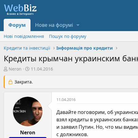
Форум
Нове на форумі
Нові повідомлення
Пошук по форуму
Кредити та інвестиції
Інформація про кредити
Кредиты крымчан украинским бан
А
Д
Neron
11.04.2016
в
а
т
т
Закрита.
о
а
р
с
11.04.2016
т
т
е
в
Давайте поговорим, об украинск
м
о
взял кредиты в украинских банках
и
р
и заявил Путин. Но, что мы види
е
Neron
н
с должников.