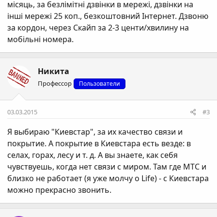
місяць, за безлімітні дзвінки в мережі, дзвінки на
інші мережі 25 коп., безкоштовний Інтернет. Дзвоню
за кордон, через Скайп за 2-3 центи/хвилину на
мобільні номера.
Никита
Профессор
Пользователи
03.03.2015
#3
Я выбираю "Киевстар", за их качество связи и
покрытие. А покрытие в Киевстара есть везде: в
селах, горах, лесу и т. д. А вы знаете, как себя
чувствуешь, когда нет связи с миром. Там где МТС и
близко не работает (я уже молчу о Life) - c Киевстара
можно прекрасно звонить.