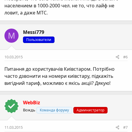
населением в 1000-2000 чел. не то, что лайф не
ловит, а даже МТС.
Messi779
M
Пользователи
10.03.2015
#6
Питання до користувачів Киівстаром. Потрібно
часто дзвонити на номери киівстару, підкажіть
вигідний тариф, можливо є якісь акціі? Дякую!
WebBiz
Вождь
Команда форуму
Администратор
11.03.2015
#7