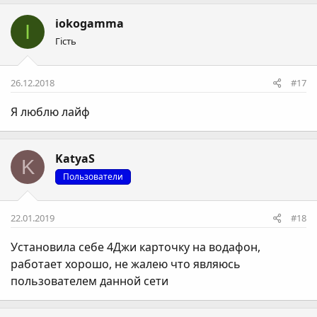
iokogamma
I
Гість
26.12.2018
#17
Я люблю лайф
KatyaS
K
Пользователи
22.01.2019
#18
Установила себе 4Джи карточку на водафон,
работает хорошо, не жалею что являюсь
пользователем данной сети