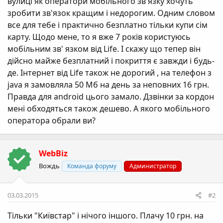
вулиці як оператори мобільного зв'язку хочуть
зробити зв'язок кращим і недорогим. Одним словом
все для тебе і практично безплатно тільки купи сім
карту. Щодо мене, то я вже 7 років користуюсь
мобільним зв' язком від Life. І скажу що тепер він
дійсно майже безплатний і покриття є завжди і будь-
де. Інтернет від Life також не дорогий , на телефон з
java я замовляла 50 Мб на день за неповних 16 грн.
Правда для android цього замало. Дзвінки за кордон
мені обходяться також дешево. А якого мобільного
оператора обрали ви?
WebBiz
Вождь
Команда форуму
Администратор
03.03.2015
#2
Тільки "Київстар" і нічого іншого. Плачу 10 грн. на