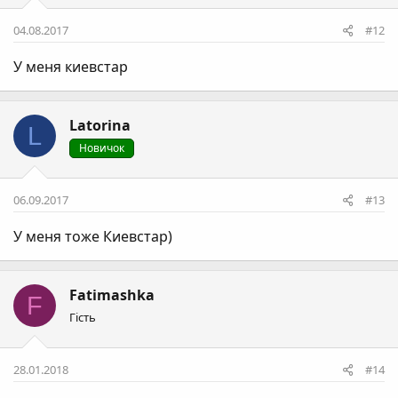
04.08.2017
#12
У меня киевстар
Latorina
L
Новичок
06.09.2017
#13
У меня тоже Киевстар)
Fatimashka
F
Гість
28.01.2018
#14