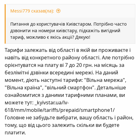
Messi779 сказав(ла):
Питання до користувачів Киівстаром. Потрібно часто
дзвонити на номери киівстару, підкажіть вигідний
тариф, можливо є якісь акціі? Дякую!
Тарифи залежать від області в якій ви проживаєте і
навіть від конкретного району області. Але потрібно
орієнтуватся на плату ві 7 до 20 грн. на місяць за
безлімітні дзвінки всередині мережі. На даний
момент, діють наступні тарифи: "Вільна мережа",
"Вільна країна", "вільний смартфон". Детальніше
ознайомитися з даними тарифними планами, ви
можете тут: _kyivstar.ua/lv-
618/mm/mobile/tariffs/prepaid/smartphone1/
Головне не забудьте вибрати, вашу область і район,
тому, що від цього залежить скільки ви будете
платити.