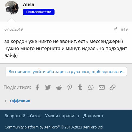
Alisa
Пользователи
07.02.2019
#19
за кордон уже никто не звонит, есть мессенджеры)
нужно много интернета и минут, идеально подходит
лайф)
Ви повинні увійти або зареєструватися, щоб відповісти.
Facebook
Twitter
Reddit
Pinterest
Tumblr
WhatsApp
E-mail
Посил
Поділитися:
Оффтопик
Зворотній зв'язок
Умови і правила
Дoпoмoга
®
Community platform by XenForo
© 2010-2023 XenForo Ltd.