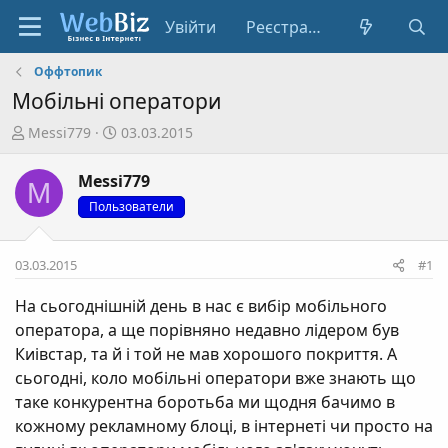
Увійти
Реєстрація
Оффтопик
Мобільні оператори
А
Д
Messi779
03.03.2015
в
а
т
т
Messi779
M
о
а
Пользователи
р
с
т
т
е
в
03.03.2015
#1
м
о
и
р
На сьогоднішній день в нас є вибір мобільного
е
оператора, а ще порівняно недавно лідером був
н
Киівстар, та й і той не мав хорошого покриття. А
н
сьогодні, коло мобільні оператори вже знають що
я
таке конкурентна боротьба ми щодня бачимо в
кожному рекламному блоці, в інтернеті чи просто на