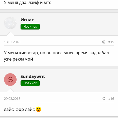
У меня два: лайф и мтс
Игнат
Новичок
13.03.2018
#15
У меня киевстар, но он последнее время задолбал
уже рекламой
Sundaywrit
S
Новичок
29.03.2018
#16
лайф фор лайф