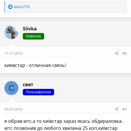
Р
Messi779
е
а
к
Slivka
ц
і
Новичок
ї
:
11.11.2015
#8
киевстар - отличная связь!
свят
С
Пользователи
04.07.2016
#9
я обрав мтс,а то київстар зараз якась обдираловка.
мтс позвонив до любого хвилина 25 коп,київстар