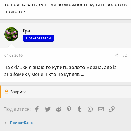
то подсказать, есть ли возможность купить золото в
привате?
Ipa
Пользователи
04.08.2016
#2
на скільки я знаю то купить золото можна, але із
знайомих у мене ніхто не купляв ...
Закрита.
Facebook
Twitter
Reddit
Pinterest
Tumblr
WhatsApp
E-mail
Посил
Поділитися:
ПриватБанк