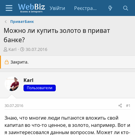
Увійти
Реєстрація
ПриватБанк
Можно ли купить золото в приват
банке?
А
Д
Karl
30.07.2016
в
а
т
т
Закрита.
о
а
р
с
Karl
т
т
е
в
Пользователи
м
о
и
р
30.07.2016
#1
е
н
Знаю, что многие люди пытаются вложить свой
н
капитал во что-то ценное, в золото, например. Вот и
я
я заинтересовался данным вопросом. Может ли кто-