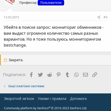
Профессор
Пользователи
12.03.2015
#3
Убейте в поиске запрос: монниториг обменников -
вам выдаст огромное количество самых разных
вариантов. Но я тоже пользуюсь монниторингом
bestсhange.
Закрита.
Facebook
Twitter
Reddit
Pinterest
Tumblr
WhatsApp
E-mail
Посил
Поділитися:
Інші платіжні системи
Зворотній зв'язок
Умови і правила
Дoпoмoга
®
Community platform by XenForo
© 2010-2023 XenForo Ltd.