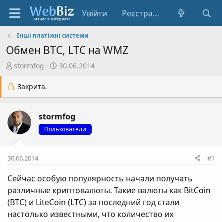
Увійти
Реєстрація
Інші платіжні системи
Обмен BTC, LTC на WMZ
А
Д
stormfog
30.06.2014
в
а
т
т
Закрита.
о
а
р
с
stormfog
т
т
е
в
Пользователи
м
о
и
р
30.06.2014
#1
е
н
Сейчас особую популярность начали получать
н
различные криптовалюты. Такие валюты как
BitCoin
я
(BTC) и LiteCoin (LTC) за последний год стали
настолько известными, что количество их