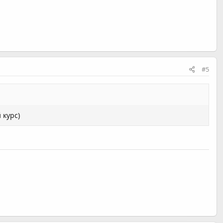
#5
 курс)