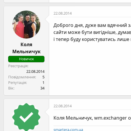
22.08.2014
Доброго дня, дуже вам вдячний з
сайти може бути вигідніше, дума
і тепер буду користуватись лише
Коля
Мельничук
Новичок
Реєстрація
22.08.2014
Повідомлення
5
Репутація
1
Вік
34
22.08.2014
Коля Мельничук
, wm.exchanger о
smartera.com.ua