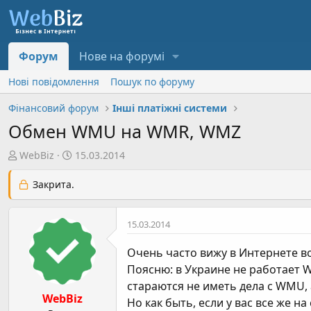
Форум
Нове на форумі
Нові повідомлення
Пошук по форуму
Фінансовий форум
Інші платіжні системи
Обмен WMU на WMR, WMZ
А
Д
WebBiz
15.03.2014
в
а
т
т
Закрита.
о
а
р
с
15.03.2014
т
т
е
в
Очень часто вижу в Интернете в
м
о
Поясню: в Украине не работает 
и
р
стараются не иметь дела с WMU,
е
WebBiz
н
Но как быть, если у вас все же н