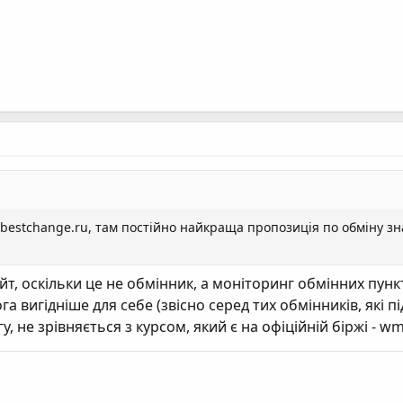
estchange.ru, там постійно найкраща пропозиція по обміну зна
т, оскільки це не обмінник, а моніторинг обмінних пункті
а вигідніше для себе (звісно серед тих обмінників, які п
, не зрівняється з курсом, який є на офіційній біржі - wm