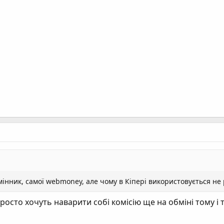
інник, самої webmoney, але чому в Кіпері використовується не 
росто хочуть наварити собі комісію ще на обміні тому і 