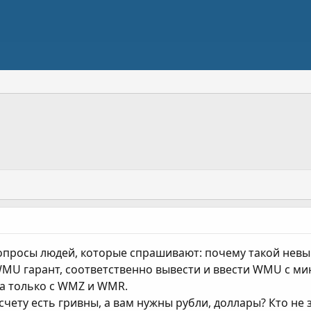
опросы людей, которые спрашивают: почему такой невы
WMU гарант, соответственно вывести и ввести WMU с м
 а только с WMZ и WMR.
а счету есть гривны, а вам нужны рубли, доллары? Кто не 