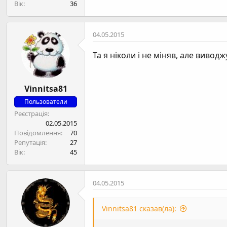
Вік
36
04.05.2015
Та я ніколи і не міняв, але вивод
Vinnitsa81
Пользователи
Реєстрація
02.05.2015
Повідомлення
70
Репутація
27
Вік
45
04.05.2015
Vinnitsa81 сказав(ла):