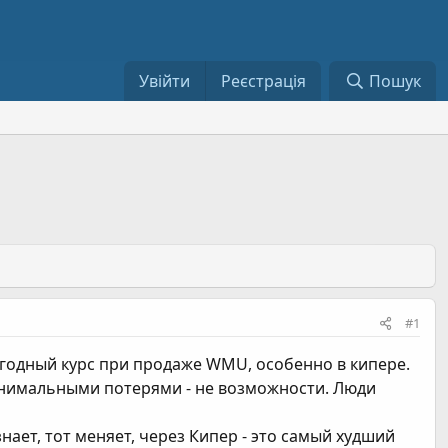
Увійти
Реєстрація
Пошук
#1
годный курс при продаже WMU, особенно в кипере.
инимальными потерями - не возможности. Люди
знает, тот меняет, через Кипер - это самый худший