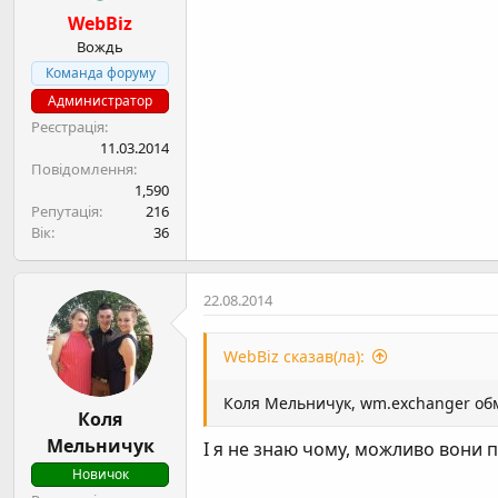
WebBiz
Вождь
Команда форуму
Администратор
Реєстрація
11.03.2014
Повідомлення
1,590
Репутація
216
Вік
36
22.08.2014
WebBiz сказав(ла):
Коля Мельничук
, wm.exchanger обм
Коля
Мельничук
І я не знаю чому, можливо вони п
Новичок