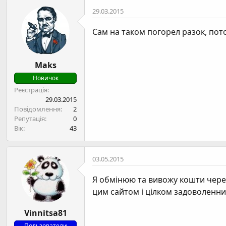
29.03.2015
Сам на таком погорел разок, по
Maks
Новичок
Реєстрація
29.03.2015
Повідомлення
2
Репутація
0
Вік
43
03.05.2015
Я обмінюю та вивожу кошти через
цим сайтом і цілком задоволенни
Vinnitsa81
Пользователи