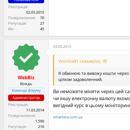
Реєстрація
02.05.2015
Повідомлення
70
Репутація
27
Вік
45
03.05.2015
Vinnitsa81 сказав(ла):
Я обмінюю та вивожу кошти через b
WebBiz
цілком задоволенний.
Вождь
Команда форуму
Ви неможете міняти через цей сай
Администратор
чи іншу електронну валюту якомог
Реєстрація
вигідний курс в цьому моніторингу
11.03.2014
Повідомлення
smartera.com.ua
1,590
Репутація
216