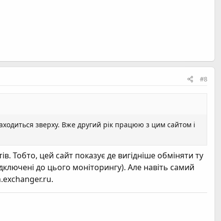
#8
ходиться зверху. Вже другий рік працюю з цим сайтом і
в. Тобто, цей сайт показує де вигідніше обміняти ту
ідключені до цього моніторингу). Але навіть самий
.exchanger.ru.