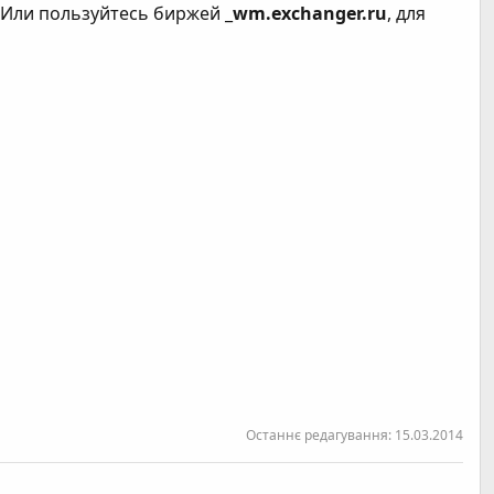
Или пользуйтесь биржей _
wm.exchanger.ru
, для
Останнє редагування:
15.03.2014