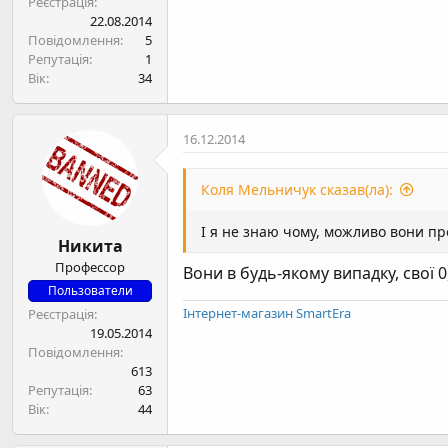
Реєстрація
22.08.2014
Повідомлення
5
Репутація
1
Вік
34
16.12.2014
Коля Мельничук сказав(ла):
І я не знаю чому, можливо вони про
Никита
Профессор
Вони в будь-якому випадку, свої 
Пользователи
Інтернет-магазин SmartEra
Реєстрація
19.05.2014
Повідомлення
613
Репутація
63
Вік
44