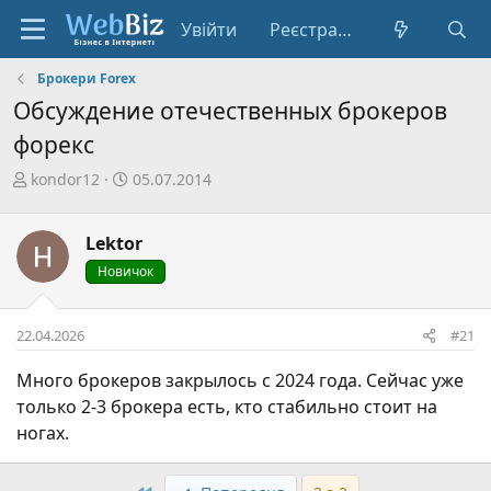
Увійти
Реєстрація
Брокери Forex
Обсуждение отечественных брокеров
форекс
А
Д
kondor12
05.07.2014
в
а
т
т
Lektor
о
а
р
с
Новичок
т
т
е
в
22.04.2026
#21
м
о
и
р
Много брокеров закрылось с 2024 года. Сейчас уже
е
только 2-3 брокера есть, кто стабильно стоит на
н
ногах.
н
я