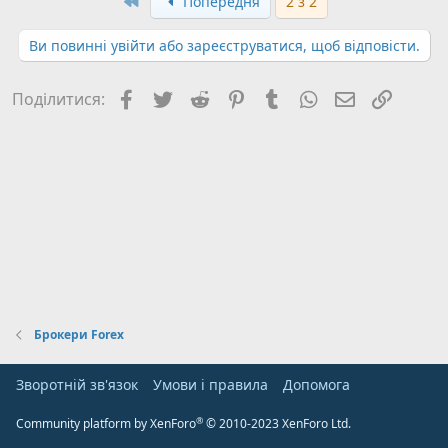
Перший
Попередня
2 з 2
Ви повинні увійти або зареєструватися, щоб відповісти.
Facebook
Twitter
Reddit
Pinterest
Tumblr
WhatsApp
E-mail
Посил
Поділитися:
Брокери Forex
Зворотній зв'язок
Умови і правила
Дoпoмoга
®
Community platform by XenForo
© 2010-2023 XenForo Ltd.