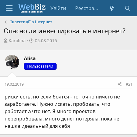
Увійти
Реєстрація
Інвестиції в Інтернет
Опасно ли инвестировать в интернет?
А
Д
Karolina
05.08.2016
в
а
т
т
Alisa
о
а
р
с
Пользователи
т
т
е
в
19.02.2019
#21
м
о
и
р
риски есть, но если боятся - то точно ничего не
е
заработаете. Нужно искать, пробовать, что
н
работает а что нет. Я много проектов
н
я
перепробовала, много денег потеряла, пока не
нашла идеальный для себя