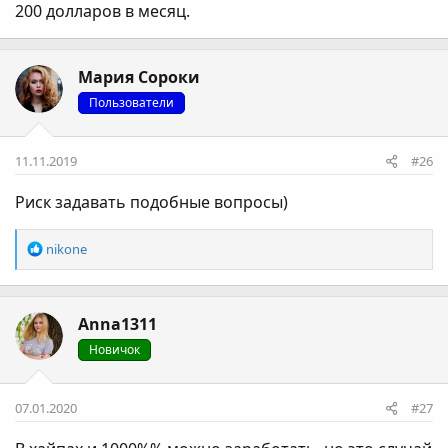
200 долларов в месяц.
Мария Сороки
Пользователи
11.11.2019
#26
Риск задавать подобные вопросы)
Р
nikone
е
а
к
Anna1311
ц
і
Новичок
ї
:
07.01.2020
#27