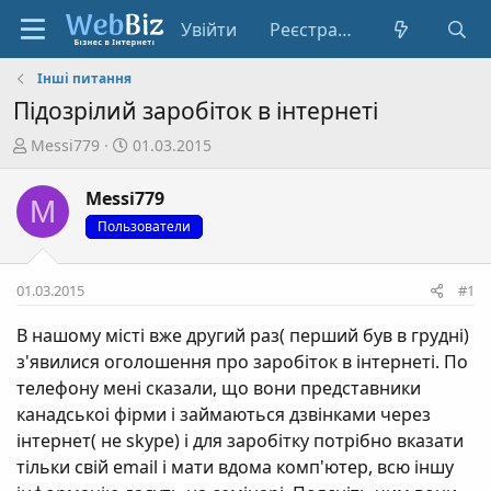
Увійти
Реєстрація
Інші питання
Підозрілий заробіток в інтернеті
А
Д
Messi779
01.03.2015
в
а
т
т
Messi779
M
о
а
Пользователи
р
с
т
т
е
в
01.03.2015
#1
м
о
и
р
В нашому місті вже другий раз( перший був в грудні)
е
з'явилиcя оголошення про заробіток в інтернеті. По
н
телефону мені сказали, що вони представники
н
канадськоі фірми і займаються дзвінками через
я
інтернет( не skype) і для заробітку потрібно вказати
тільки свій email і мати вдома комп'ютер, всю іншу