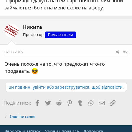
інформацію дадуть на семінарі. Поясніть чим вони
займаються бо як на мене схоже на аферу.
Никита
Профессор
Пользователи
02.03.2015
#2
Очень похоже на то, что предложат что-то
продавать.
Ви повинні увійти або зареєструватися, щоб відповісти.
Facebook
Twitter
Reddit
Pinterest
Tumblr
WhatsApp
E-mail
Посил
Поділитися:
Інші питання
Зворотній зв'язок
Умови і правила
Дoпoмoга