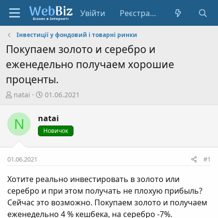
Увійти
Реєстрація
Інвестиції у фондовий і товарні ринки
Покупаем золото и серебро и
еженедельно получаем хорошие
проценты.
А
Д
natai
01.06.2021
в
а
т
т
natai
N
о
а
Новичок
р
с
т
т
е
в
01.06.2021
#1
м
о
и
р
Хотите реально инвестировать в золото или
е
серебро и при этом получать не плохую прибыль?
н
Сейчас это возможно. Покупаем золото и получаем
н
еженедельно 4 % кешбека, на серебро -7%.
я