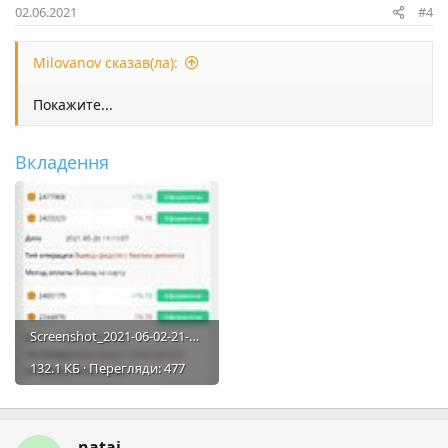
02.06.2021
#4
Milovanov сказав(ла):
Покажите...
Вкладення
Screenshot_2021-06-02-21-16-27-446_com.mi.globalbrowser~2.jpg
132.1 КБ · Перегляди: 477
natai