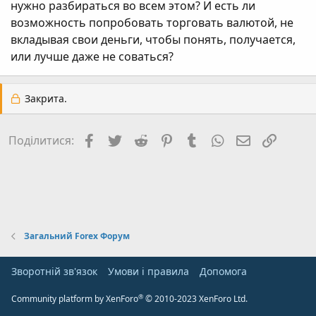
нужно разбираться во всем этом? И есть ли
возможность попробовать торговать валютой, не
вкладывая свои деньги, чтобы понять, получается,
или лучше даже не соваться?
Закрита.
Facebook
Twitter
Reddit
Pinterest
Tumblr
WhatsApp
E-mail
Посил
Поділитися:
Загальний Forex Форум
Зворотній зв'язок
Умови і правила
Дoпoмoга
®
Community platform by XenForo
© 2010-2023 XenForo Ltd.