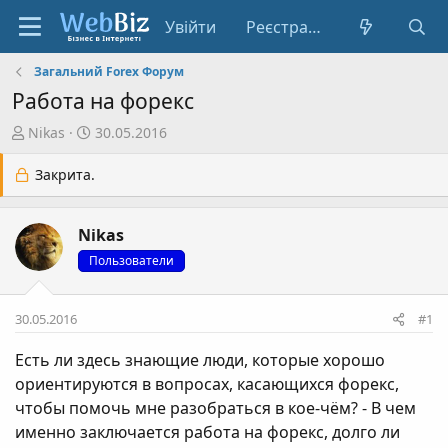
Увійти
Реєстрація
Загальний Forex Форум
Работа на форекс
А
Д
Nikas
30.05.2016
в
а
т
т
Закрита.
о
а
р
с
Nikas
т
т
е
в
Пользователи
м
о
и
р
30.05.2016
#1
е
н
Есть ли здесь знающие люди, которые хорошо
н
ориентируются в вопросах, касающихся форекс,
я
чтобы помочь мне разобраться в кое-чём? - В чем
именно заключается работа на форекс, долго ли