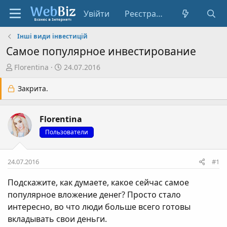
Увійти
Реєстрація
Інші види інвестицій
Самое популярное инвестирование
А
Д
Florentina
24.07.2016
в
а
т
т
Закрита.
о
а
р
с
Florentina
т
т
е
в
Пользователи
м
о
и
р
24.07.2016
#1
е
н
Подскажите, как думаете, какое сейчас самое
н
популярное вложение денег? Просто стало
я
интересно, во что люди больше всего готовы
вкладывать свои деньги.