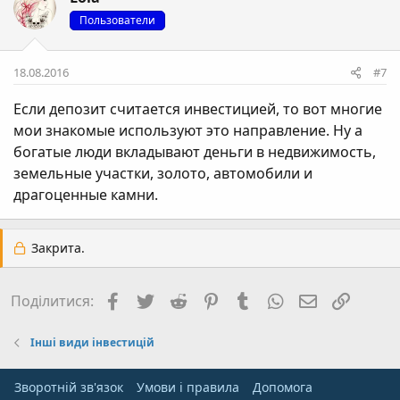
Пользователи
18.08.2016
#7
Если депозит считается инвестицией, то вот многие
мои знакомые используют это направление. Ну а
богатые люди вкладывают деньги в недвижимость,
земельные участки, золото, автомобили и
драгоценные камни.
Закрита.
Facebook
Twitter
Reddit
Pinterest
Tumblr
WhatsApp
E-mail
Посил
Поділитися:
Інші види інвестицій
Зворотній зв'язок
Умови і правила
Дoпoмoга