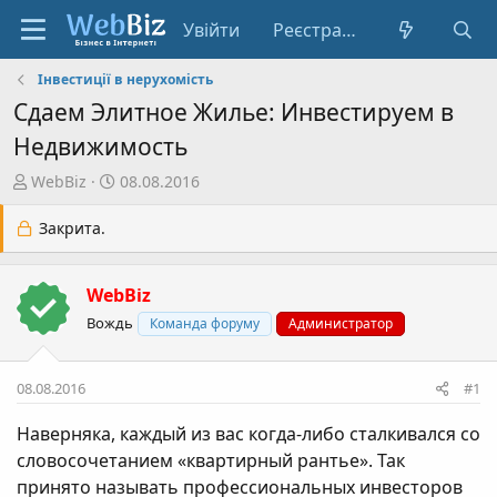
Увійти
Реєстрація
Інвестиції в нерухомість
Сдаем Элитное Жилье: Инвестируем в
Недвижимость
А
Д
WebBiz
08.08.2016
в
а
т
т
Закрита.
о
а
р
с
WebBiz
т
т
е
в
Вождь
Команда форуму
Администратор
м
о
и
р
08.08.2016
#1
е
н
Наверняка, каждый из вас когда-либо сталкивался со
н
словосочетанием «квартирный рантье». Так
я
принято называть профессиональных инвесторов