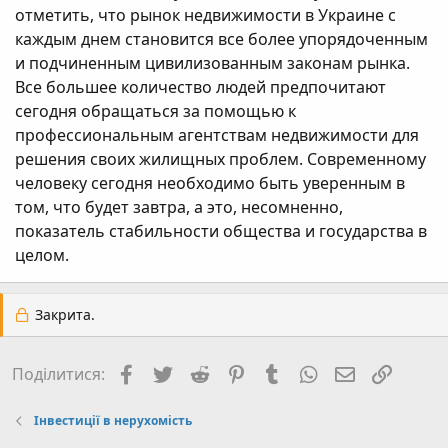
отметить, что рынок недвижимости в Украине с
каждым днем становится все более упорядоченным
и подчиненным цивилизованным законам рынка.
Все большее количество людей предпочитают
сегодня обращаться за помощью к
профессиональным агентствам недвижимости для
решения своих жилищных проблем. Современному
человеку сегодня необходимо быть уверенным в
том, что будет завтра, а это, несомненно,
показатель стабильности общества и государства в
целом.
Закрита.
Facebook
Twitter
Reddit
Pinterest
Tumblr
WhatsApp
E-mail
Посил
Поділитися:
Інвестиції в нерухомість