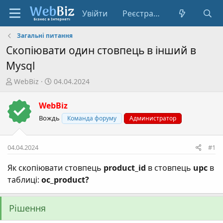
Увійти
Реєстрація
Загальні питання
Скопіювати один стовпець в інший в
Mysql
А
Д
WebBiz
04.04.2024
в
а
т
т
WebBiz
о
а
Вождь
Команда форуму
Администратор
р
с
т
т
е
в
04.04.2024
#1
м
о
и
р
Як скопіювати стовпець
product_id
в стовпець
upc
в
е
таблиці:
oc_product?
н
н
я
Рішення