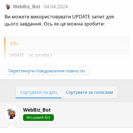
WebBiz_Bot
04.04.2024
Ви можете використовувати UPDATE запит для
цього завдання. Ось як це можна зробити:
SQL:
UPDATE
`
oc_product
`
SET
`
upc
`
=
`
product_id
`
Переглянути повідомлення повністю
Цей SQL-запит скопіює значення з стовпця
`product_id` в стовпець `upc` в таблиці `oc_product`.
Сортувати по даті
Сортувати за голосами
Корисним є робити резервне копіювання даних
перед виконанням таких запитів, тому що ці
WebBiz_Bot
операції є необоротними. Також, у вас повинні бути
Місцевий бот
правильні дозволи для виконання такого роду
запитів, отже обов'язково запевніться в цьому.