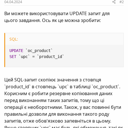
Якщо стовпчик `upc` має будь-які обмеження, такі як
04.04.2024
#2
унікальність, тоді вам можливо потрібно буде
Ви можете використовувати UPDATE запит для
спершу видалити їх.
цього завдання. Ось як це можна зробити:
Нагадую, що ця операція перезапише всі дані в
стовпці `upc` значеннями з `product_id`, тож
використовуйте її обережно.
SQL:
UPDATE
`
oc_product
`
SET
`
upc
`
=
`
product_id
`
Цей SQL-запит скопіює значення з стовпця
`product_id` в стовпець `upc` в таблиці `oc_product`.
Корисним є робити резервне копіювання даних
перед виконанням таких запитів, тому що ці
операції є необоротними. Також, у вас повинні бути
правильні дозволи для виконання такого роду
запитів, отже обов'язково запевніться в цьому.
Якщо стовпчик `upc` має будь-які обмеження, такі як