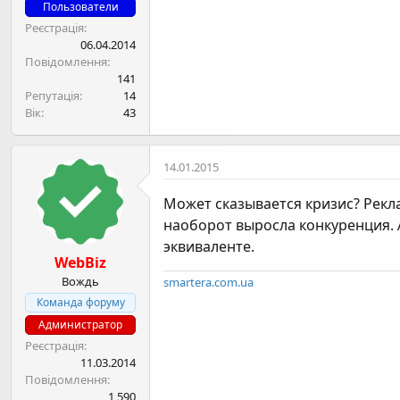
н
Пользователи
я
Реєстрація
06.04.2014
Повідомлення
141
Репутація
14
Вік
43
14.01.2015
Может сказывается кризис? Рекла
наоборот выросла конкуренция. 
эквиваленте.
WebBiz
Вождь
smartera.com.ua
Команда форуму
Администратор
Реєстрація
11.03.2014
Повідомлення
1,590