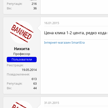
Репутація
216
Вік
36
16.01.2015
Цена клика 1-2 цента, редко кода
Інтернет-магазин SmartEra
Никита
Профессор
Пользователи
Реєстрація
19.05.2014
Повідомлення
613
Репутація
63
Вік
44
31.01.2015