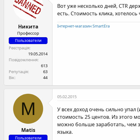
Вот уже несколько дней, CTR держ
есть. Стоимость клика, хотелось 
Никита
Інтернет-магазин SmartEra
Профессор
Пользователи
Реєстрація
19.05.2014
Повідомлення
613
Репутація
63
Вік
44
05.02.2015
M
У всех доход очень сильно упал (и
стоимость 25 центов. Из этого 
можно больше заработать, чем з
Matis
языка.
Пользователи