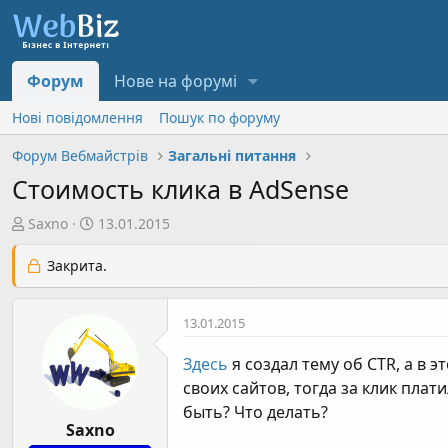
Форум
Нове на форумі
Нові повідомлення
Пошук по форуму
Форум Вебмайстрів
Загальні питання
Стоимость клика в AdSense
А
Д
Saxno
13.01.2015
в
а
т
т
Закрита.
о
а
р
с
13.01.2015
т
т
е
в
Здесь
я создал тему об CTR, а в 
м
о
своих сайтов, тогда за клик плат
и
р
быть? Что делать?
е
Saxno
н