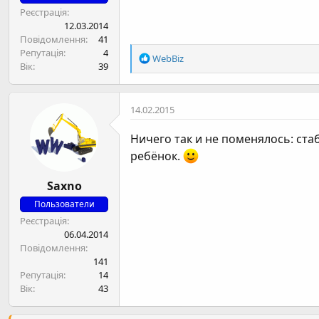
Реєстрація
12.03.2014
Повідомлення
41
Репутація
4
Р
WebBiz
Вік
39
е
а
к
14.02.2015
ц
і
Ничего так и не поменялось: стаб
ї
:
ребёнок.
Saxno
Пользователи
Реєстрація
06.04.2014
Повідомлення
141
Репутація
14
Вік
43