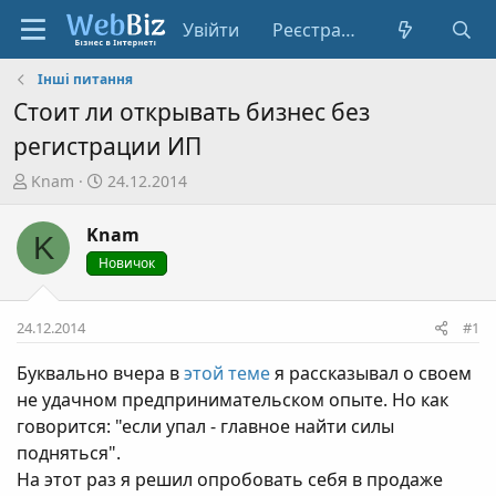
Увійти
Реєстрація
Інші питання
Стоит ли открывать бизнес без
регистрации ИП
А
Д
Knam
24.12.2014
в
а
т
т
Knam
K
о
а
Новичок
р
с
т
т
е
в
24.12.2014
#1
м
о
и
р
Буквально вчера в
этой теме
я рассказывал о своем
е
не удачном предпринимательском опыте. Но как
н
говорится: "если упал - главное найти силы
н
подняться".
я
На этот раз я решил опробовать себя в продаже