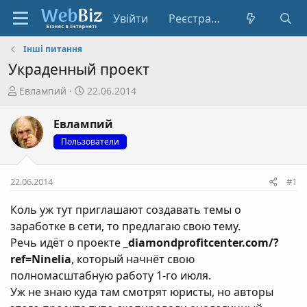
Увійти
Реєстрація
Інші питання
Украденный проект
А
Д
Евлампий
22.06.2014
в
а
т
т
Евлампий
о
а
Пользователи
р
с
т
т
е
в
22.06.2014
#1
м
о
и
р
Коль уж тут приглашают создавать темы о
е
заработке в сети, то предлагаю свою тему.
н
Речь идёт о проекте
_diamondprofitcenter.com/?
н
ref=Ninelia
, который начнёт свою
я
полномасштабную работу 1-го июля.
Уж не знаю куда там смотрят юристы, но авторы