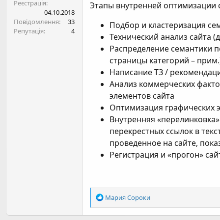
Реєстрація
Этапы внутренней оптимизации с
04.10.2018
Повідомлення
33
Подбор и кластеризация сем
Репутація
4
Технический анализ сайта (д
Распределение семантики по
страницы категорий – прим.
Написание ТЗ / рекомендаци
Анализ коммерческих фактор
элементов сайта
Оптимизация графических эл
Внутренняя «перелинковка»
перекрестных ссылок в текс
проведенное на сайте, показ
Регистрация и «прогон» сай
Р
Мария Сороки
е
а