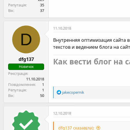
Репутація
35
Вік
37
11.10.2018
D
Внутренняя оптимизация сайта в
текстов и ведением блога на сай
dfg137
Как вести блог на с
Новичок
Реєстрація
11.10.2018
Повідомлення
1
Репутація
1
Р
jakecopernik
Вік
50
е
а
к
12.10.2018
ц
і
ї
dfg137 сказав(ла):