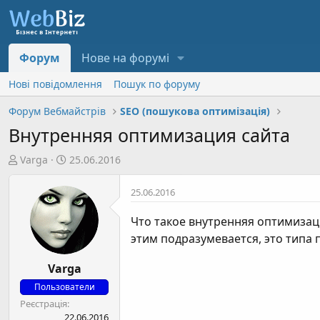
Форум
Нове на форумі
Нові повідомлення
Пошук по форуму
Форум Вебмайстрів
SEO (пошукова оптимізація)
Внутренняя оптимизация сайта
А
Д
Varga
25.06.2016
в
а
т
т
25.06.2016
о
а
р
с
Что такое внутренняя оптимизац
т
т
этим подразумевается, это типа 
е
в
м
о
Varga
и
р
Пользователи
е
Реєстрація
н
22.06.2016