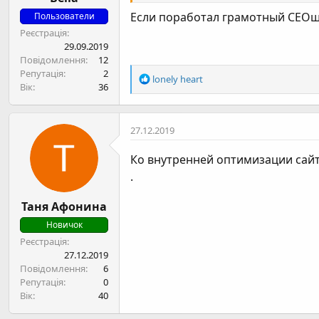
Если поработал грамотный СЕОшни
Пользователи
Реєстрація
29.09.2019
Повідомлення
12
Репутація
2
Р
lonely heart
Вік
36
е
а
к
27.12.2019
ц
і
Ко внутренней оптимизации сайт
ї
:
.
Таня Афонина
Новичок
Реєстрація
27.12.2019
Повідомлення
6
Репутація
0
Вік
40