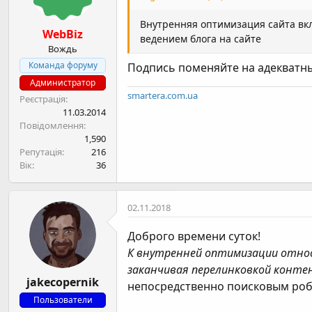
:
Внутренняя оптимизация сайта вкл
WebBiz
ведением блога на сайте
Вождь
Команда форуму
Подпись поменяйте на адекватны
Администратор
smartera.com.ua
Реєстрація
11.03.2014
Повідомлення
1,590
Репутація
216
Вік
36
02.11.2018
Доброго времени суток!
К внутренней оптимизации относ
заканчивая перелинковкой конт
jakecopernik
непосредственно поисковым роб
Пользователи