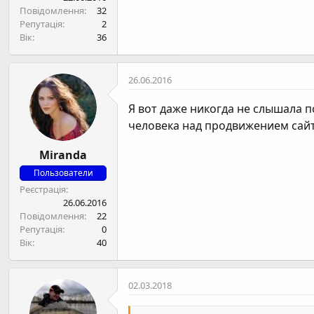
н
Повідомлення
32
я
Репутація
2
Вік
36
26.06.2016
Я вот даже никогда не слышала п
человека над продвижением сайт
Miranda
Пользователи
Реєстрація
26.06.2016
Повідомлення
22
Репутація
0
Вік
40
02.03.2018