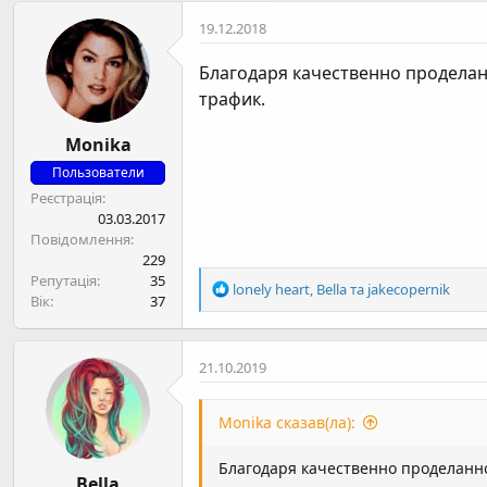
к
19.12.2018
ц
і
Благодаря качественно продела
ї
:
трафик.
Monika
Пользователи
Реєстрація
03.03.2017
Повідомлення
229
Репутація
35
Р
lonely heart
,
Bella
та
jakecopernik
Вік
37
е
а
к
21.10.2019
ц
і
ї
Monika сказав(ла):
:
Благодаря качественно проделанн
Bella