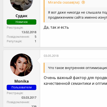
Miranda сказав(ла):
Я вот даже никогда не слышала под
Судак
продвижением сайта именно изнутр
Новичок
Да, так и есть
Реєстрація
13.02.2018
Повідомлення
5
Репутація
1
03.05.2018
Что такое внутренняя оптимизация
Очень важный фактор для продвиж
Monika
качественной семантики и оптим
Пользователи
Реєстрація
03.03.2017
Повідомлення
229