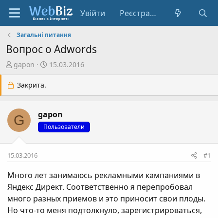
Увійти
Реєстрація
Загальні питання
Вопрос о Adwords
А
Д
gapon
15.03.2016
в
а
т
т
Закрита.
о
а
р
с
gapon
т
т
G
е
в
Пользователи
м
о
и
р
15.03.2016
#1
е
н
Много лет занимаюсь рекламными кампаниями в
н
Яндекс Директ. Соответственно я перепробовал
я
много разных приемов и это приносит свои плоды.
Но что-то меня подтолкнуло, зарегистрироваться,