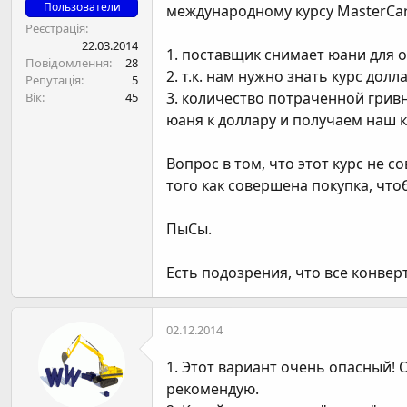
н
Пользователи
международному курсу MasterCard
я
Реєстрація
22.03.2014
1. поставщик снимает юани для о
Повідомлення
28
2. т.к. нам нужно знать курс дол
Репутація
5
3. количество потраченной грив
Вік
45
юаня к доллару и получаем наш к
Вопрос в том, что этот курс не 
того как совершена покупка, что
ПыСы.
Есть подозрения, что все конвер
02.12.2014
1. Этот вариант очень опасный! 
рекомендую.