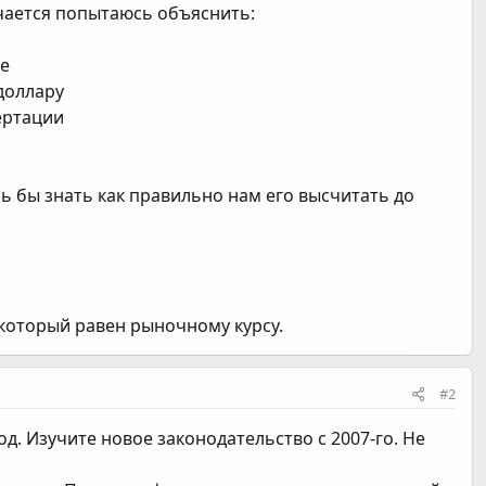
учается попытаюсь объяснить:
не
 доллару
ертации
сь бы знать как правильно нам его высчитать до
 который равен рыночному курсу.
#2
д. Изучите новое законодательство с 2007-го. Не