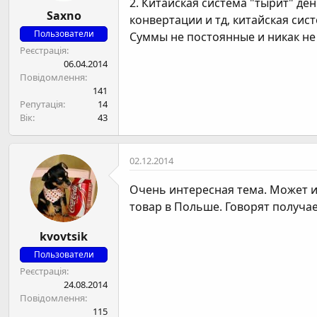
2. Китайская система "тырит" д
Saxno
конвертации и тд, китайская сис
Пользователи
Суммы не постоянные и никак не 
Реєстрація
06.04.2014
Повідомлення
141
Репутація
14
Вік
43
02.12.2014
Очень интересная тема. Может и
товар в Польше. Говорят получае
kvovtsik
Пользователи
Реєстрація
24.08.2014
Повідомлення
115