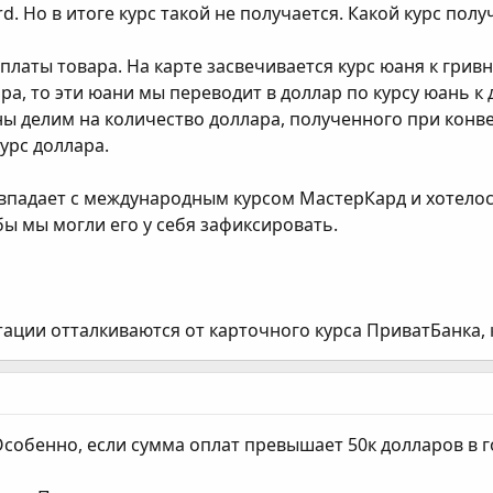
. Но в итоге курс такой не получается. Какой курс пол
платы товара. На карте засвечивается курс юаня к грив
лара, то эти юани мы переводит в доллар по курсу юань к
ны делим на количество доллара, полученного при конв
урс доллара.
совпадает с международным курсом МастерКард и хотело
бы мы могли его у себя зафиксировать.
тации отталкиваются от карточного курса ПриватБанка,
Особенно, если сумма оплат превышает 50к долларов в го