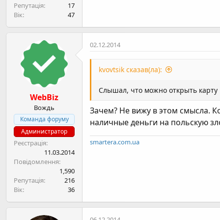
Репутація
17
Вік
47
02.12.2014
kvovtsik сказав(ла):
Слышал, что можно открыть карту 
WebBiz
Вождь
Зачем? Не вижу в этом смысла. Ко
Команда форуму
наличные деньги на польскую зло
Администратор
smartera.com.ua
Реєстрація
11.03.2014
Повідомлення
1,590
Репутація
216
Вік
36
06.12.2014