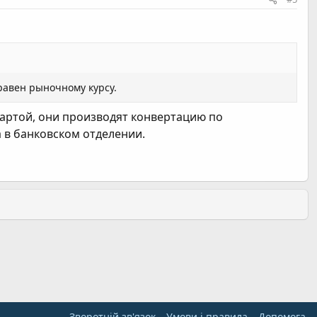
равен рыночному курсу.
картой, они производят конвертацию по
 в банковском отделении.
Зворотній зв'язок
Умови і правила
Дoпoмoга