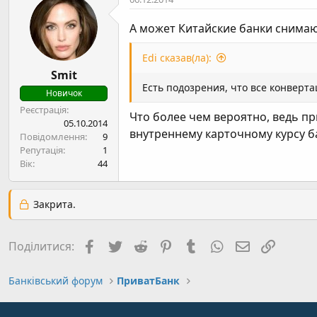
А может Китайские банки снимают
Edi сказав(ла):
Smit
Есть подозрения, что все конверт
Новичок
Реєстрація
Что более чем вероятно, ведь п
05.10.2014
внутреннему карточному курсу б
Повідомлення
9
Репутація
1
Вік
44
Закрита.
Facebook
Twitter
Reddit
Pinterest
Tumblr
WhatsApp
E-mail
Посил
Поділитися:
Банківський форум
ПриватБанк