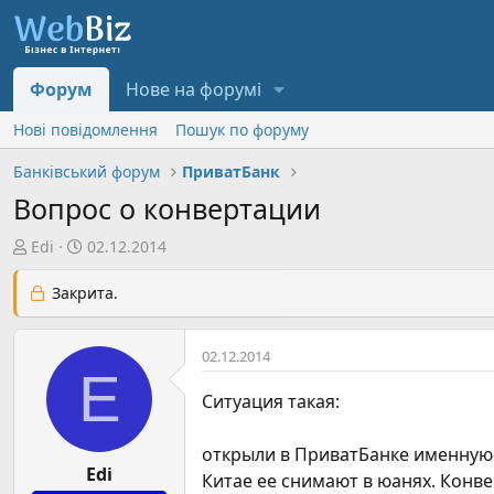
Форум
Нове на форумі
Нові повідомлення
Пошук по форуму
Банківський форум
ПриватБанк
Вопрос о конвертации
А
Д
Edi
02.12.2014
в
а
т
т
Закрита.
о
а
р
с
02.12.2014
т
т
E
е
в
Ситуация такая:
м
о
и
р
открыли в ПриватБанке именную к
е
Edi
н
Китае ее снимают в юанях. Конве