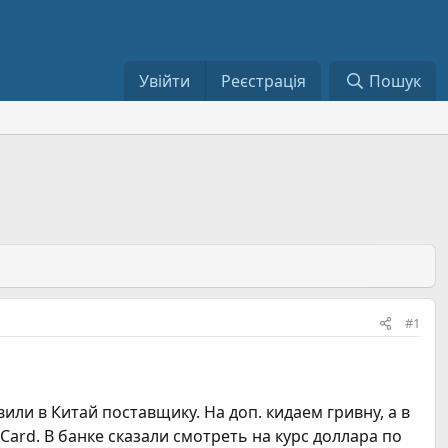
Увійти
Реєстрація
Пошук
#1
или в Китай поставщику. На доп. кидаем гривну, а в
ard. В банке сказали смотреть на курс доллара по