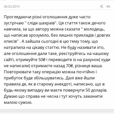
06.03.2015
#6
Проглядаючи різні оголошення дуже часто
зустрічаю " сліди шахраів". Ця стаття також дечого
навчила, за що автору можна сказати " молодець,
що написав зрозуміло, без лишніх прикладів і довгих
описів" . А зайшла сьогодні в цю тему тому, що
натрапила на цікаву статтю. Не буду називати хто,
але оголошення дали таке, реєструйтесь на нашому
сайті, отримуйте 50₴ і переводите іх на рахунок( куди
не написали) отримаєте назад 70₴, різниця ваша.
Повторювати таку операцію можна почтійно і
прибуток буде збільшуватись. Далі вже йшли
правила де, як в старому анекдоті, написано, що в
будь-якому випадку ви маєте повернути 50 доларів.
Думаю що справа не чесна і тут хочуть заманити
малою сумою.