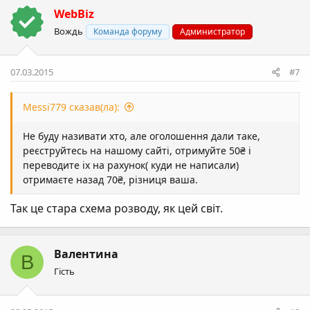
WebBiz
Вождь
Команда форуму
Администратор
07.03.2015
#7
Messi779 сказав(ла):
Не буду називати хто, але оголошення дали таке,
реєструйтесь на нашому сайті, отримуйте 50₴ і
переводите іх на рахунок( куди не написали)
отримаєте назад 70₴, різниця ваша.
Так це стара схема розводу, як цей світ.
Валентина
В
Гість