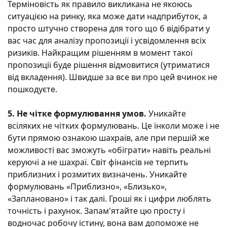
Терміновість як правило викликана не якоюсь
ситуацією на ринку, яка може дати надприбуток, а
просто штучно створена для того що б відібрати у
вас час для аналізу пропозиції і усвідомлення всіх
ризиків. Найкращим рішенням в момент такої
пропозиції буде рішення відмовитися (утриматися
від вкладення). Швидше за все ви про цей вчинок не
пошкодуєте.
5. Не чітке формулювання умов.
Уникайте
всіляких не чітких формулювань. Це інколи може і не
бути прямою ознакою шахраїв, але при першій же
можливості вас зможуть «обіграти» навіть реальні
керуючі а не шахраї. Світ фінансів не терпить
приблизних і розмитих визначень. Уникайте
формулювань «Приблизно», «Близько»,
«Заплановано» і так далі. Гроші як і цифри люблять
точність і рахунок. Запам'ятайте цю просту і
водночас робочу істину, вона вам допоможе не