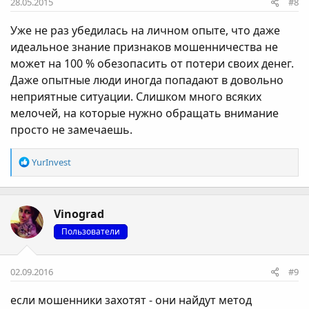
28.05.2015
#8
Уже не раз убедилась на личном опыте, что даже
идеальное знание признаков мошенничества не
может на 100 % обезопасить от потери своих денег.
Даже опытные люди иногда попадают в довольно
неприятные ситуации. Слишком много всяких
мелочей, на которые нужно обращать внимание
просто не замечаешь.
Р
YurInvest
е
а
к
Vinograd
ц
і
Пользователи
ї
:
02.09.2016
#9
если мошенники захотят - они найдут метод