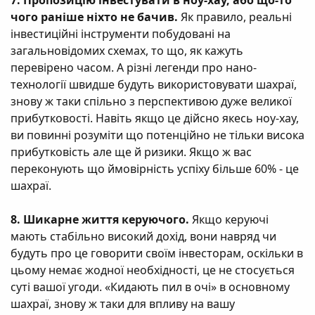
7. Пропозицію інвестувати в ноу-хау, або що-то
чого раніше ніхто не бачив.
Як правило, реальні
інвестиційні інструменти побудовані на
загальновідомих схемах, то що, як кажуть
перевірено часом. А різні легенди про нано-
технології швидше будуть використовувати шахраї,
знову ж таки спільно з перспективою дуже великої
прибутковості. Навіть якщо це дійсно якесь ноу-хау,
ви повинні розуміти що потенційно не тільки висока
прибутковість але ще й ризики. Якщо ж вас
переконують що ймовірність успіху більше 60% - це
шахраї.
8. Шикарне життя керуючого.
Якщо керуючі
мають стабільно високий дохід, вони навряд чи
будуть про це говорити своїм інвесторам, оскільки в
цьому немає жодної необхідності, це не стосується
суті вашої угоди. «Кидають пил в очі» в основному
шахраї, знову ж таки для впливу на вашу