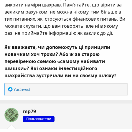
викрити наміри шахраїв. Пам'ятайте, що вірити за
великим рахунком, не можна нікому, тим більше в
тих питаннях, які стосуються фінансових питань. Ви
можете слухати, що вам говорять, але ні в якому
разі не приймайте інформацію як заклик до дії.
Як вважаєте, чи допоможуть ці принципи
новачкам хоч трохи? Або ж за старою
перевіреною схемою «самому набивати
шишки»? Які ознаки інвестиційного
шахрайства зустрічали ви на своєму шляху?
Р
YurInvest
е
а
к
mp79
ц
і
Пользователи
ї
: