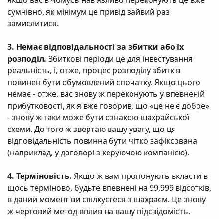
якщо вас в чомусь нав'язливо переконують це вже
сумнівно, як мінімум це привід зайвий раз
замислитися.
3. Немає відповідальності за збитки або їх
розподіл.
Збиткові періоди це для інвестування
реальність, і, отже, процес розподілу збитків
повинен бути обумовлений спочатку. Якщо цього
немає - отже, вас знову ж переконують у впевненій
прибутковості, як я вже говорив, що «це не є добре»
- знову ж таки може бути ознакою шахрайської
схеми. До того ж звертаю вашу увагу, що ця
відповідальність повинна бути чітко зафіксована
(наприклад, у договорі з керуючою компанією).
4. Терміновість.
Якщо ж вам пропонують вкласти в
щось терміново, будьте впевнені на 99,999 відсотків,
в даний момент ви спілкуєтеся з шахраєм. Це знову
ж черговий метод вплив на вашу підсвідомість.