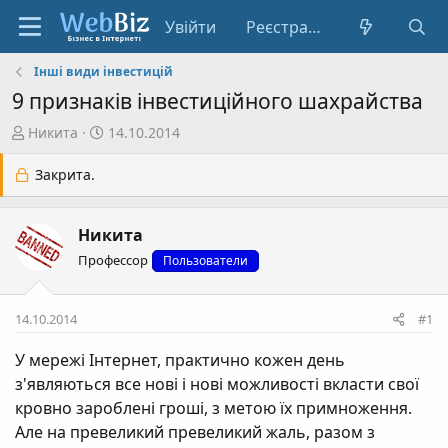
Увійти
Реєстрація
Інші види інвестицій
9 признаків інвестиційного шахрайства
А
Д
Никита
14.10.2014
в
а
т
т
Закрита.
о
а
р
с
Никита
т
т
е
в
Профессор
Пользователи
м
о
и
р
14.10.2014
#1
е
н
У мережі Інтернет, практично кожен день
н
з'являються все нові і нові можливості вкласти свої
я
кровно зароблені гроші, з метою їх примноження.
Але на превеликий превеликий жаль, разом з