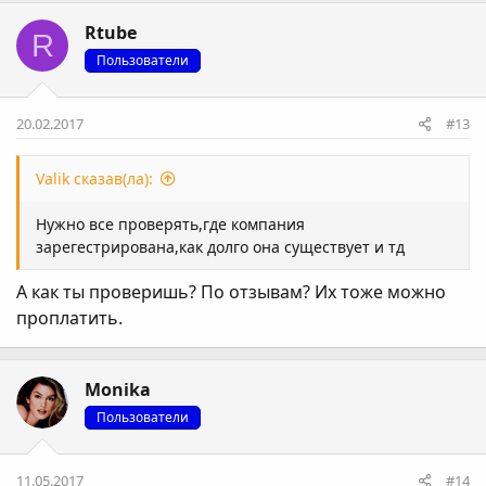
Rtube
R
Пользователи
20.02.2017
#13
Valik сказав(ла):
Нужно все проверять,где компания
зарегестрирована,как долго она существует и тд
А как ты проверишь? По отзывам? Их тоже можно
проплатить.
Monika
Пользователи
11.05.2017
#14