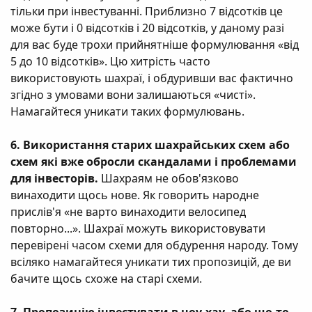
тільки при інвестуванні. Приблизно 7 відсотків це
може бути і 0 відсотків і 20 відсотків, у даному разі
для вас буде трохи прийнятніше формулювання «від
5 до 10 відсотків». Цю хитрість часто
використовують шахраї, і обдуривши вас фактично
згідно з умовами вони залишаються «чисті».
Намагайтеся уникати таких формулювань.
6. Використання старих шахрайських схем або
схем які вже обросли скандалами і проблемами
для інвесторів.
Шахраям не обов'язково
винаходити щось нове. Як говорить народне
прислів'я «не варто винаходити велосипед
повторно...». Шахраї можуть використовувати
перевірені часом схеми для обдурення народу. Тому
всіляко намагайтеся уникати тих пропозицій, де ви
бачите щось схоже на старі схеми.