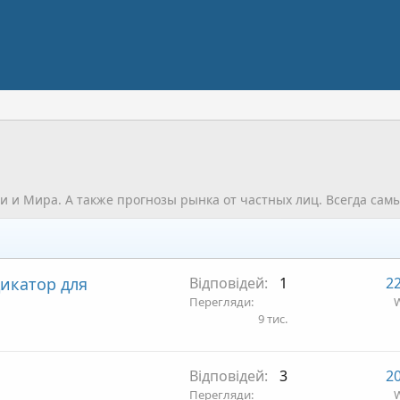
ии и Мира. А также прогнозы рынка от частных лиц. Всегда сам
икатор для
Відповідей
1
22
Перегляди
W
9 тис.
Відповідей
3
20
Перегляди
W