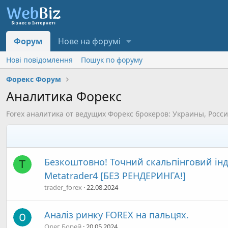
Форум
Нове на форумі
Нові повідомлення
Пошук по форуму
Форекс Форум
Аналитика Форекс
Forex аналитика от ведущих Форекс брокеров: Украины, Росс
Безкоштовно! Точний скальпінговий інд
T
Metatrader4 [БЕЗ РЕНДЕРИНГА!]
trader_forex
22.08.2024
Аналіз ринку FOREX на пальцях.
Олег Борей
20.05.2024