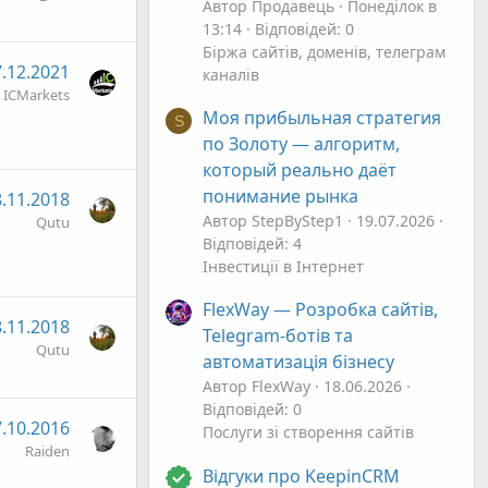
Автор Продавець
Понеділок в
13:14
Відповідей: 0
Біржа сайтів, доменів, телеграм
.12.2021
каналів
ICMarkets
Моя прибыльная стратегия
S
по Золоту — алгоритм,
который реально даёт
понимание рынка
.11.2018
Автор StepByStep1
19.07.2026
Qutu
Відповідей: 4
Інвестиції в Інтернет
FlexWay — Розробка сайтів,
.11.2018
Telegram-ботів та
Qutu
автоматизація бізнесу
Автор FlexWay
18.06.2026
Відповідей: 0
.10.2016
Послуги зі створення сайтів
Raiden
Відгуки про KeepinCRM