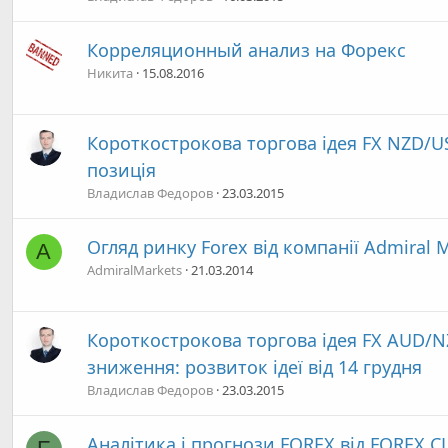
Корреляционный анализ на Форекс
Никита
15.08.2016
Короткострокова торгова ідея FX NZD/U
позиція
Владислав Федоров
23.03.2015
Огляд ринку Forex від компанії Admiral 
A
AdmiralMarkets
21.03.2014
Короткострокова торгова ідея FX AUD/NZ
зниження: розвиток ідеї від 14 грудня
Владислав Федоров
23.03.2015
Аналітика і прогнози FOREX від FOREX C