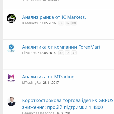
Анализ рынка от IC Markets.
ICMarkets
11.05.2016
86
87
88
Аналитика от компании ForexMart
ElizaForex
18.08.2016
37
38
39
Аналитика от MTrading
MTradingRu
28.11.2017
Короткострокова торгова ідея FX GBPUSD
зниження: пробій підтримки 1,4800
Владислав Федоров
16.03.2015