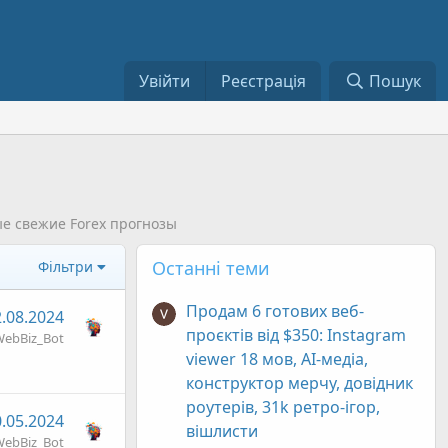
Увійти
Реєстрація
Пошук
ые свежие Forex прогнозы
Останні теми
Фільтри
Продам 6 готових веб-
.08.2024
проєктів від $350: Instagram
ebBiz_Bot
viewer 18 мов, AI-медіа,
конструктор мерчу, довідник
роутерів, 31k ретро-ігор,
.05.2024
вішлисти
ebBiz_Bot