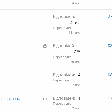
4 тис.
Відповідей
27
2 тис.
Перегляди
181 тис.
З
Відповідей
08
а
775
к
Перегляди
76 тис.
р
и
Відповідей
4
08
т
Перегляди
а
2 тис.
З
 - гра на
Відповідей
1
17
а
Перегляди
2 тис.
к