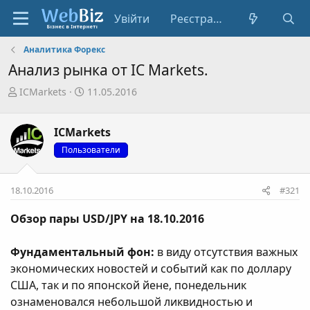
Увійти
Реєстрація
Аналитика Форекс
Анализ рынка от IC Markets.
А
Д
ICMarkets
11.05.2016
в
а
т
т
ICMarkets
о
а
р
с
Пользователи
т
т
е
в
18.10.2016
#321
м
о
и
р
Обзор пары USD/JPY на 18.10.2016
е
н
Фундаментальный фон:
н
в виду отсутствия важных
я
экономических новостей и событий как по доллару
США, так и по японской йене, понедельник
ознаменовался небольшой ликвидностью и