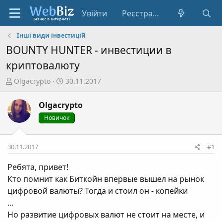
Увійти
Реєстрація
Інші види інвестицій
BOUNTY HUNTER - инвестиции в
криптовалюту
А
Д
Olgacrypto
30.11.2017
в
а
т
т
Olgacrypto
о
а
Новичок
р
с
т
т
е
в
30.11.2017
#1
м
о
и
р
Ребята, привет!
е
Кто помнит как Биткойн впервые вышел на рынок
н
цифровой валюты? Тогда и стоил он - копейки
н
...
я
Но развитие цифровых валют не стоит на месте, и