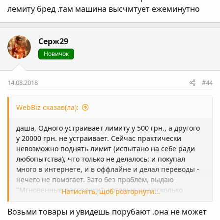
лемиту бред .там машина высчмтует ежеминутно
Серж29
Новичок
14.08.2018
#44
WebBiz сказав(ла):
даша
, Одного устраивает лимиту у 500 грн., а другого
у 20000 грн. не устраивает. Сейчас практически
невозможно поднять лимит (испытано на себе ради
любопытства), что только не делалось: и покупал
много в интернете, и в оффлайне и делал переводы -
нечего не помогает. Зато без проблем, выдаю
"Мгновенные рассрочки", которые не насколько
Натисніть, щоб розгорнути...
выгодны, как выгоден лимит.
Возьми товары и увидешь порубают .она не может