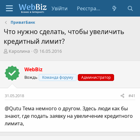
Увійти
Реєстрація
ПриватБанк
Что нужно сделать, чтобы увеличить
кредитный лимит?
А
Д
Каролина
16.05.2016
в
а
т
т
WebBiz
о
а
р
с
Вождь
Команда форуму
Администратор
т
т
е
в
31.05.2018
#41
м
о
и
р
@Qutu
Тема немного о другом. Здесь люди как бы
е
знают, где подать заявку на увеличение кредитного
н
лимита,
н
я