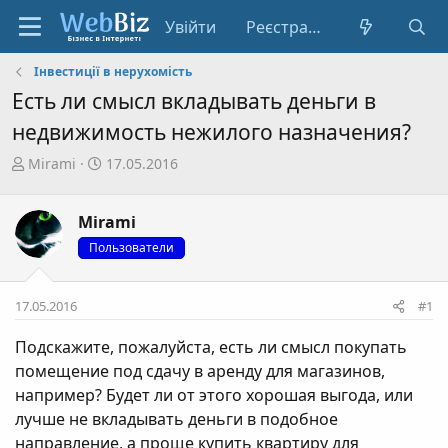
Увійти
Реєстрація
Інвестиції в нерухомість
Есть ли смысл вкладывать деньги в
недвижимость нежилого назначения?
А
Д
Mirami
17.05.2016
в
а
т
т
Mirami
о
а
р
с
Пользователи
т
т
е
в
17.05.2016
#1
м
о
и
р
Подскажите, пожалуйста, есть ли смысл покупать
е
помещение под сдачу в аренду для магазинов,
н
например? Будет ли от этого хорошая выгода, или
н
я
лучше не вкладывать деньги в подобное
направление, а проще купить квартиру для