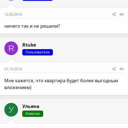
12.09.2016
#8
ничего так и не решили?
Rtube
R
Пользователи
07.10.2016
#9
Мне кажется, что квартира будет более выгодным
вложением)
Ульяна
У
Новичок