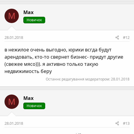
Max
M
Новичок
28.01.2018
#12
в нежилое очень выгодно, юрики всгда будут
арендовать, кто-то свернет бизнес- придут другие
(свежее мясо))). я активно только такую
недвижимость беру
Останнє редагування модератором:
28.01.2018
Max
M
Новичок
28.01.2018
#13