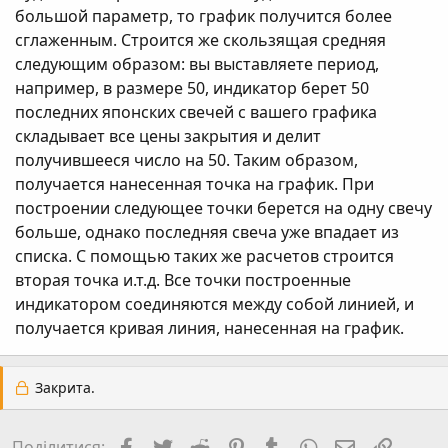
большой параметр, то график получится более
сглаженным. Строится же скользящая средняя
следующим образом: вы выставляете период,
например, в размере 50, индикатор берет 50
последних японских свечей с вашего графика
складывает все цены закрытия и делит
получившееся число на 50. Таким образом,
получается нанесенная точка на график. При
построении следующее точки берется на одну свечу
больше, однако последняя свеча уже впадает из
списка. С помощью таких же расчетов строится
вторая точка и.т.д. Все точки построенные
индикатором соединяются между собой линией, и
получается кривая линия, нанесенная на график.
Закрита.
Facebook
Twitter
Reddit
Pinterest
Tumblr
WhatsApp
E-mail
Посил
Поділитися: