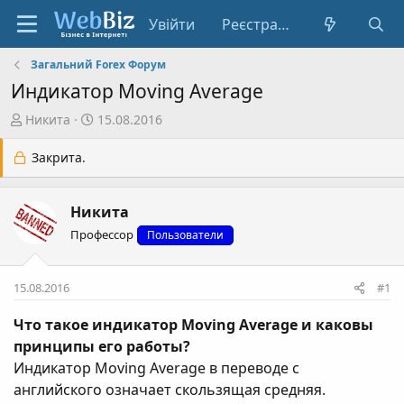
Увійти
Реєстрація
Загальний Forex Форум
Индикатор Moving Average
А
Д
Никита
15.08.2016
в
а
т
т
Закрита.
о
а
р
с
Никита
т
т
е
в
Профессор
Пользователи
м
о
и
р
15.08.2016
#1
е
н
Что такое индикатор Moving Average и каковы
н
принципы его работы?
я
Индикатор Moving Average в переводе с
английского означает скользящая средняя.