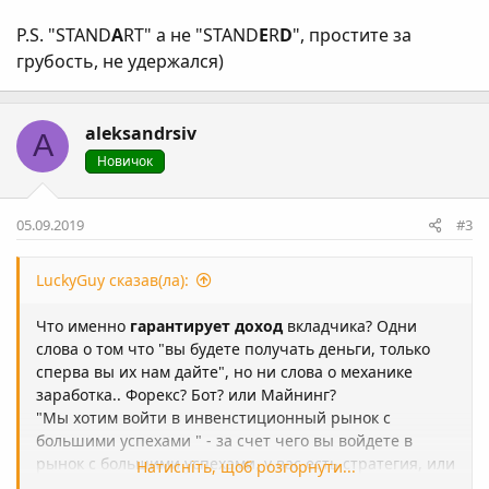
P.S. "STAND
A
RT" а не "STAND
E
R
D
", простите за
грубость, не удержался)
aleksandrsiv
A
Новичок
05.09.2019
#3
LuckyGuy сказав(ла):
Что именно
гарантирует доход
вкладчика? Одни
слова о том что "вы будете получать деньги, только
сперва вы их нам дайте", но ни слова о механике
заработка.. Форекс? Бот? или Майнинг?
"Мы хотим войти в инвенстиционный рынок с
большими успехами " - за счет чего вы войдете в
рынок с большими успехами, у вас есть стратегия, или
Натисніть, щоб розгорнути...
уникальность проекта, или же вы хотите предложить