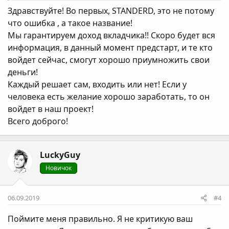
продукт от которого не сможет отказаться ни один
Здравствуйте! Во первых, STANDERD, это не потому
человек в сфере инвестирования.
что ошибка , а такое название!
На сайте никакой Контактной информации, Ничего!
Мы гарантируем доход вкладчика!! Скоро будет вся
Только "кухонные фразы", да еще и отсчет (чтобы
информация, в данный момент предстарт, и те кто
люди считали что теряют Огромную возможность)
войдет сейчас, смогут хорошо приумножить свои
деньги!
P.S. "STAND
A
RT" а не "STAND
E
R
D
", простите за
Каждый решает сам, входить или нет! Если у
грубость, не удержался)
человека есть желание хорошо заработать, то он
войдет в наш проект!
Всего доброго!
LuckyGuy
Новичок
06.09.2019
#4
Поймите меня правильно. Я не критикую ваш