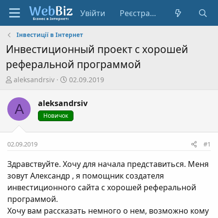
Увійти
Реєстрація
Інвестиції в Інтернет
Инвестиционный проект с хорошей
реферальной программой
А
Д
aleksandrsiv
02.09.2019
в
а
т
т
aleksandrsiv
A
о
а
Новичок
р
с
т
т
е
в
02.09.2019
#1
м
о
и
р
Здравствуйте. Хочу для начала представиться. Меня
е
зовут Александр , я помощник создателя
н
инвестиционного сайта с хорошей реферальной
н
программой.
я
Хочу вам рассказать немного о нем, возможно кому