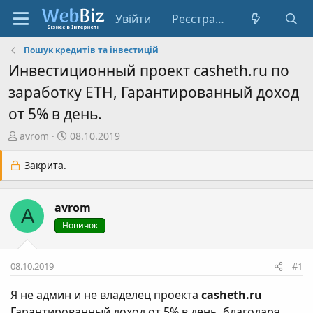
Увійти
Реєстрація
Пошук кредитів та інвестицій
Инвестиционный проект casheth.ru по
заработку ETH, Гарантированный доход
от 5% в день.
А
Д
avrom
08.10.2019
в
а
т
т
Закрита.
о
а
р
с
avrom
т
т
A
е
в
Новичок
м
о
и
р
08.10.2019
#1
е
н
Я не админ и не владелец проекта
casheth.ru
н
Гарантированный доход от 5% в день, благодаря
я