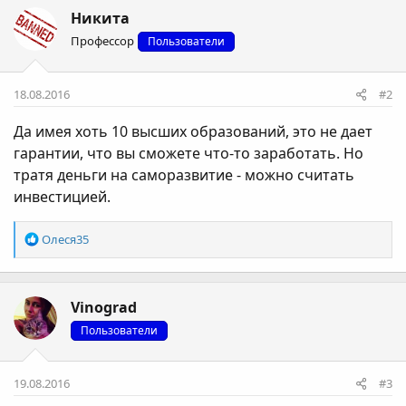
Никита
Профессор
Пользователи
18.08.2016
#2
Да имея хоть 10 высших образований, это не дает
гарантии, что вы сможете что-то заработать. Но
тратя деньги на саморазвитие - можно считать
инвестицией.
Р
Олеся35
е
а
к
Vinograd
ц
і
Пользователи
ї
:
19.08.2016
#3