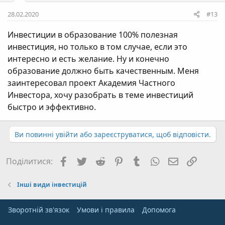
28.02.2020
#13
Инвестиции в образование 100% полезная
инвестиция, но только в том случае, если это
интересно и есть желание. Ну и конечно
образование должно быть качественным. Меня
заинтересовал проект Академия Частного
Инвестора, хочу разобрать в теме инвестиций
быстро и эффективно.
Ви повинні увійти або зареєструватися, щоб відповісти.
Facebook
Twitter
Reddit
Pinterest
Tumblr
WhatsApp
E-mail
Посил
Поділитися:
Інші види інвестицій
Зворотній зв'язок
Умови і правила
Дoпoмoга