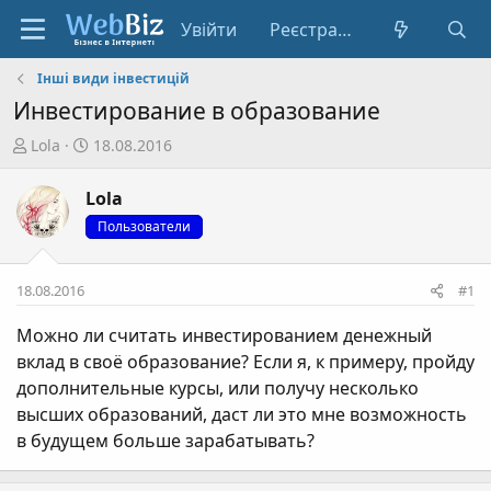
Увійти
Реєстрація
Інші види інвестицій
Инвестирование в образование
А
Д
Lola
18.08.2016
в
а
т
т
Lola
о
а
Пользователи
р
с
т
т
е
в
18.08.2016
#1
м
о
и
р
Можно ли считать инвестированием денежный
е
вклад в своё образование? Если я, к примеру, пройду
н
дополнительные курсы, или получу несколько
н
высших образований, даст ли это мне возможность
я
в будущем больше зарабатывать?