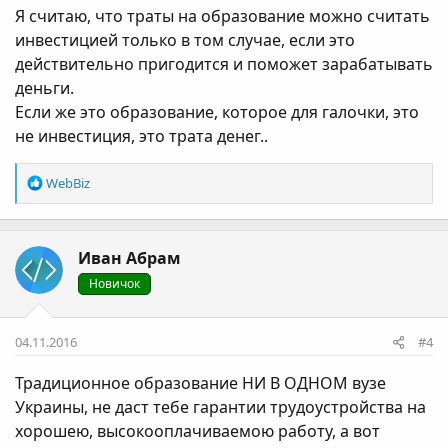
Я считаю, что траты на образование можно считать
инвестицией только в том случае, если это
действительно пригодится и поможет зарабатывать
деньги.
Если же это образование, которое для галочки, это
не инвестиция, это трата денег..
Р
WebBiz
е
а
к
Иван Абрам
ц
і
Новичок
ї
:
04.11.2016
#4
Традиционное образование НИ В ОДНОМ вузе
Украины, не даст тебе гарантии трудоустройства на
хорошею, высокооплачиваемою работу, а вот