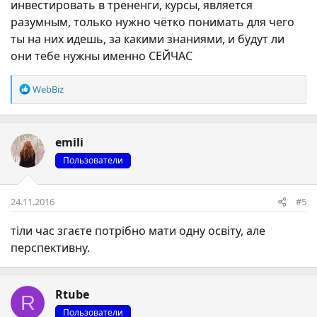
инвестировать в трененги, курсы, является
разумным, только нужно чётко понимать для чего
ты на них идешь, за какими знаниями, и будут ли
они тебе нужны именно СЕЙЧАС
Р
WebBiz
е
а
к
emili
ц
і
Пользователи
ї
:
24.11.2016
#5
тіли час згаєте потрібно мати одну освіту, але
перспективну.
Rtube
R
Пользователи