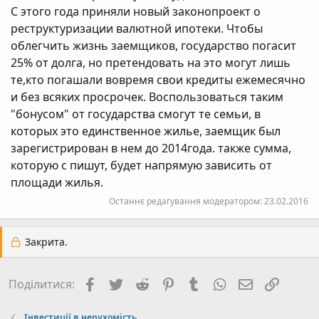
С этого года приняли новый законопроект о
реструктуризации валютной ипотеки. Чтобы
облегчить жизнь заемщиков, государство погасит
25% от долга, но претендовать на это могут лишь
те,кто погашали вовремя свои кредиты ежемесячно
и без всяких просрочек. Воспользоваться таким
"бонусом" от государства смогут те семьи, в
которых это единственное жилье, заемщик был
зарегистрирован в нем до 2014года. также сумма,
которую с пишут, будет напрямую зависить от
площади жилья.
Останнє редагування модератором:
23.02.2016
Закрита.
Facebook
Twitter
Reddit
Pinterest
Tumblr
WhatsApp
E-mail
Посил
Поділитися:
Інвестиції в нерухомість