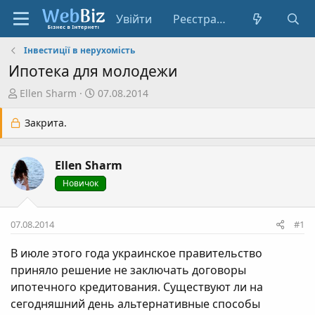
Увійти
Реєстрація
Інвестиції в нерухомість
Ипотека для молодежи
А
Д
Ellen Sharm
07.08.2014
в
а
т
т
Закрита.
о
а
р
с
Ellen Sharm
т
т
е
в
Новичок
м
о
и
р
07.08.2014
#1
е
н
В июле этого года украинское правительство
н
приняло решение не заключать договоры
я
ипотечного кредитования. Существуют ли на
сегодняшний день альтернативные способы