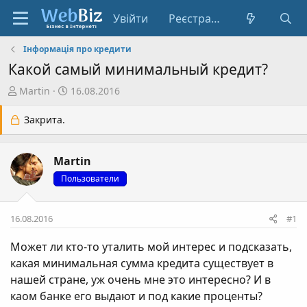
Увійти
Реєстрація
Інформація про кредити
Какой самый минимальный кредит?
А
Д
Martin
16.08.2016
в
а
т
т
Закрита.
о
а
р
с
Martin
т
т
е
в
Пользователи
м
о
и
р
16.08.2016
#1
е
н
Может ли кто-то уталить мой интерес и подсказать,
н
какая минимальная сумма кредита существует в
я
нашей стране, уж очень мне это интересно? И в
каом банке его выдают и под какие проценты?