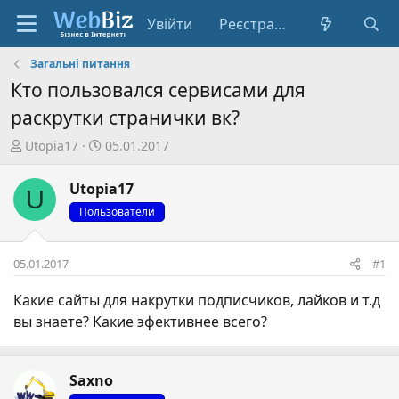
Увійти
Реєстрація
Загальні питання
Кто пользовался сервисами для
раскрутки странички вк?
А
Д
Utopia17
05.01.2017
в
а
т
т
Utopia17
U
о
а
Пользователи
р
с
т
т
е
в
05.01.2017
#1
м
о
и
р
Какие сайты для накрутки подписчиков, лайков и т.д
е
вы знаете? Какие эфективнее всего?
н
н
я
Saxno