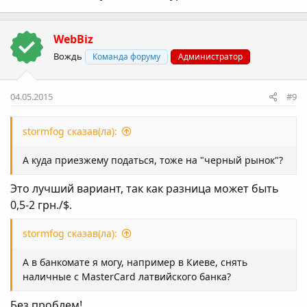
WebBiz
Вождь
Команда форуму
Администратор
04.05.2015
#9
stormfog сказав(ла):
А куда приезжему податься, тоже на "черный рынок"?
Это лучший вариант, так как разница может быть
0,5-2 грн./$.
stormfog сказав(ла):
А в банкомате я могу, например в Киеве, снять
наличные с MasterCard латвийского банка?
Без проблем!