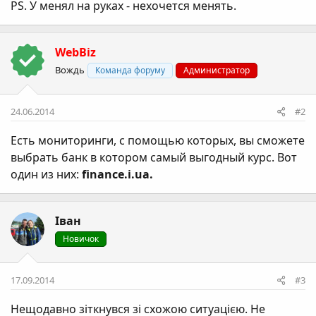
PS. У менял на руках - нехочется менять.
WebBiz
Вождь
Команда форуму
Администратор
24.06.2014
#2
Есть мониторинги, с помощью которых, вы сможете
выбрать банк в котором самый выгодный курс. Вот
один из них:
finance.i.ua.
Іван
Новичок
17.09.2014
#3
Нещодавно зіткнувся зі схожою ситуацією. Не