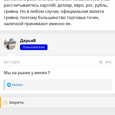
рассчитываетесь картой): доллар, евро, рос. рубль,
гривна. Но в любом случае, официальная валюта
гривна, поэтому большинство торговых точек,
наличкой принимают именно ее.
ДарьяВ
Пользователи
09.11.2015
#10
Мы на рынке у менял !!
Р
WebBiz
е
а
к
Закрита.
ц
і
ї