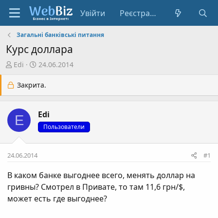
Увійти
Реєстрація
Загальні банківські питання
Курс доллара
А
Д
Edi
24.06.2014
в
а
т
т
Закрита.
о
а
р
с
Edi
т
т
E
е
в
Пользователи
м
о
и
р
24.06.2014
#1
е
н
В каком банке выгоднее всего, менять доллар на
н
гривны? Смотрел в Привате, то там 11,6 грн/$,
я
может есть где выгоднее?