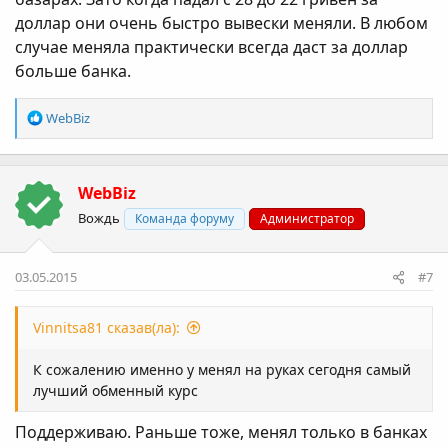
доллар они очень быстро вывески меняли. В любом
случае меняла практически всегда даст за доллар
больше банка.
Р
WebBiz
е
а
к
WebBiz
ц
і
Вождь
Команда форуму
Администратор
ї
:
03.05.2015
#7
Vinnitsa81 сказав(ла):
К сожалению именно у менял на руках сегодня самый
лучший обменный курс
Поддерживаю. Раньше тоже, менял только в банках