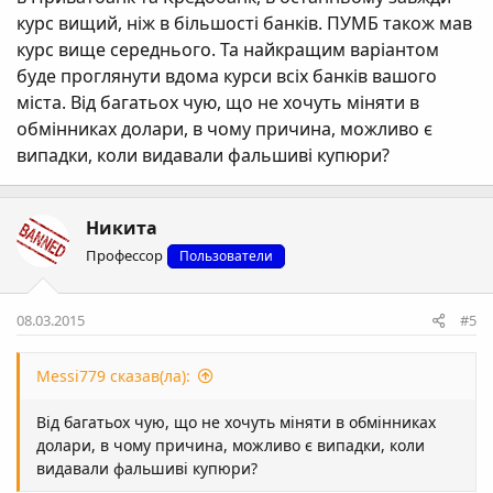
курс вищий, ніж в більшості банків. ПУМБ також мав
курс вище середнього. Та найкращим варіантом
буде проглянути вдома курси всіх банків вашого
міста. Від багатьох чую, що не хочуть міняти в
обмінниках долари, в чому причина, можливо є
випадки, коли видавали фальшиві купюри?
Никита
Профессор
Пользователи
08.03.2015
#5
Messi779 сказав(ла):
Від багатьох чую, що не хочуть міняти в обмінниках
долари, в чому причина, можливо є випадки, коли
видавали фальшиві купюри?