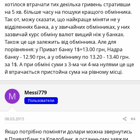
хотілося втрачати тих декілька гривень стративши
на 5 хв. більше часу на пошуки кращого обмінника.
Так от, можу сказати, що найкраще міняти не у
відділеннях банка, а у звичайних обмінниках, у них
зазвичай курс обміну валют вищий ніж у банках.
Також це ще залежить від обмінника. Але для
порівняння: у Приват банку 1$=13.00 грн, Надра
банку - 12.90 грн, а у обміннику по 13.20 - 13.40 грн.
за 1$. А при обміні суми з 3-ма чи 4-ма нулями це ще
й втрачається пристойна сума на рівному місці.
Messi779
M
Пользователи
08.03.2015
#4
Якщо потрібно поміняти долари можна звернутись
в Приватбанк та Кредобанк, в останньому завжди