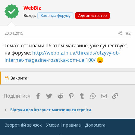
WebBiz
Вождь
Команда форуму
Администратор
20.04.2015
#2
Тема с отзывами об этом магазине, уже существует
на форуме:
http://webbiz.in.ua/threads/otzyvy-ob-
internet-magazine-rozetka-com-ua.100/
Закрита.
Facebook
Twitter
Reddit
Pinterest
Tumblr
WhatsApp
E-mail
Посил
Поділитися:
Відгуки про інтернет-магазини та сервіси
Зворотній зв'язок
Умови і правила
Дoпoмoга