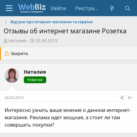
Увійти
Реєстрація
Відгуки про інтернет-магазини та сервіси
Отзывы об интернет магазине Розетка
А
Д
Наталия
20.04.2015
в
а
т
т
Закрита.
о
а
р
с
Наталия
т
т
е
в
Новичок
м
о
и
р
20.04.2015
#1
е
н
Интересно узнать ваше мнение о данном интернет-
н
магазине. Реклама идет мощная, а стоит ли там
я
совершать покупки?