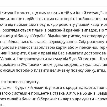
итуації в житті, що вимагають в тій чи іншій ситуації – 
вуючи, що не надійність таких партнерів, і побоювання н
чи від найменших покупок до ремонту у вашій квартирі.
, розглядаються тільки в рідкісний крайній випадок. По
тавництві банку в Україні. Відмінною рисою, як ствердж
тів, і більш висока ставка, відшкодування. Слід розгляну
 умови наявності зарплатою карти або ж пенсійної. Терм
или її закрити, банк у праві від Вас вимагати достроко
ї України, і розраховувати на суму від 5 до 50 тис грн. Щ
 і щомісячна 2%. Таким чином, дана модель, актуальна ли
щомісяця потрібно платити величезну позику банку, втім
готівкового кредиту.
 саме – будь-якій людині, у якого є кредитна карта, і во
еревагою системи є процентна ставка 0,01% на 55 днів. З
ез онлайн банкінг. Обережність варто врахувати – своєч
ть.