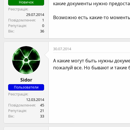
н
Новичок
какие документы нужно предостав
я
Реєстрація
29.07.2014
Возможно есть какие-то моменты
Повідомлення
1
Репутація
0
Вік
36
30.07.2014
А какие могут быть нужны докуме
пожалуй все. Но бывают и такие 
Sidor
Пользователи
Реєстрація
12.03.2014
Повідомлення
45
Репутація
21
Вік
33