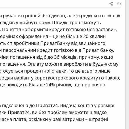
#3
втручання грошей. Як і дивно, але «кредити готівкою»
аслідків у майбутньому. Швидкі гроші можуть
 Поняття «оформити кредит готівкою без застави»,
 термінах оформлення – це не більше 20 хвилин
ують співробітники ПриватБанку від звичайного
ти персональний кредит готівкою від Приват банку.
іни погашення від 6 до 36 місяців, причому, якщо
ве погашення. Оплату можете виробляти в будь-якому
о стосується процентної ставки, то це всього лише
ше для варіанту короткострокового кредиту готівкою,
, це виходить більше 24% річних, що порівняно
на підключена до Приват24. Видача коштів у розмірі
авдяки Приват24, ви без проблем зможете швидко
асна плата, оскільки у разі затримки – штрафні