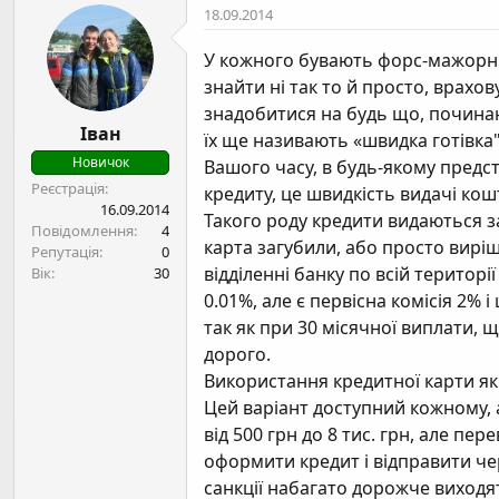
18.09.2014
У кожного бувають форс-мажорні с
знайти ні так то й просто, врахо
знадобитися на будь що, починаю
Іван
їх ще називають «швидка готівка"
Новичок
Вашого часу, в будь-якому предс
Реєстрація
кредиту, це швидкість видачі кош
16.09.2014
Такого роду кредити видаються за
Повідомлення
4
карта загубили, або просто виріш
Репутація
0
відділенні банку по всій територі
Вік
30
0.01%, але є первісна комісія 2%
так як при 30 місячної виплати, 
дорого.
Використання кредитної карти як 
Цей варіант доступний кожному, а
від 500 грн до 8 тис. грн, але п
оформити кредит і відправити чер
санкції набагато дорожче виходя