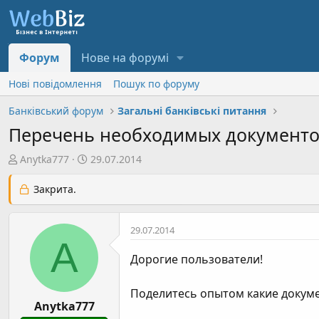
Форум
Нове на форумі
Нові повідомлення
Пошук по форуму
Банківський форум
Загальні банківські питання
Перечень необходимых документов
А
Д
Anytka777
29.07.2014
в
а
т
т
Закрита.
о
а
р
с
29.07.2014
т
т
A
е
в
Дорогие пользователи!
м
о
и
р
Поделитесь опытом какие докуме
е
Anytka777
н