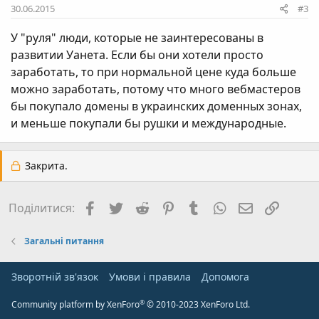
30.06.2015
#3
У "руля" люди, которые не заинтересованы в
развитии Уанета. Если бы они хотели просто
заработать, то при нормальной цене куда больше
можно заработать, потому что много вебмастеров
бы покупало домены в украинских доменных зонах,
и меньше покупали бы рушки и международные.
Закрита.
Facebook
Twitter
Reddit
Pinterest
Tumblr
WhatsApp
E-mail
Посил
Поділитися:
Загальні питання
Зворотній зв'язок
Умови і правила
Дoпoмoга
®
Community platform by XenForo
© 2010-2023 XenForo Ltd.