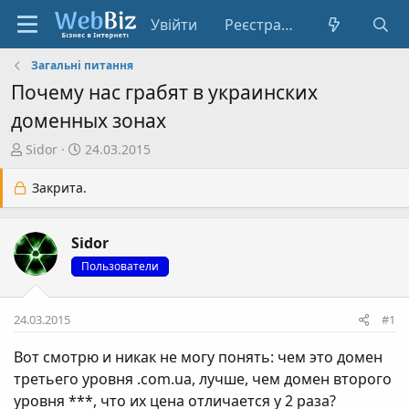
Увійти
Реєстрація
Загальні питання
Почему нас грабят в украинских
доменных зонах
А
Д
Sidor
24.03.2015
в
а
т
т
Закрита.
о
а
р
с
Sidor
т
т
е
в
Пользователи
м
о
и
р
24.03.2015
#1
е
н
Вот смотрю и никак не могу понять: чем это домен
н
третьего уровня .com.ua, лучше, чем домен второго
я
уровня ***, что их цена отличается у 2 раза?