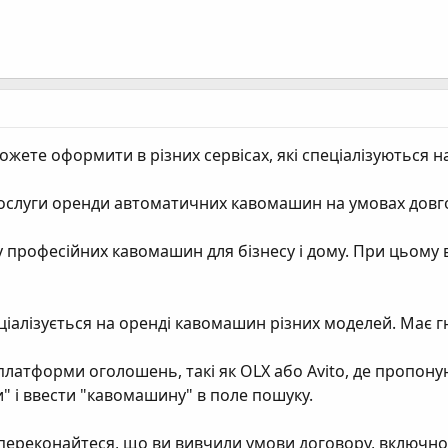
ете оформити в різних сервісах, які спеціалізуються на 
є послуги оренди автоматичних кавомашин на умовах довг
у професійних кавомашин для бізнесу і дому. При цьому
пеціалізується на оренді кавомашин різних моделей. Має 
платформи оголошень, такі як OLX або Avito, де пропону
" і ввести "кавомашину" в поле пошуку.
переконайтеся, що ви вивчили умови договору, включно 