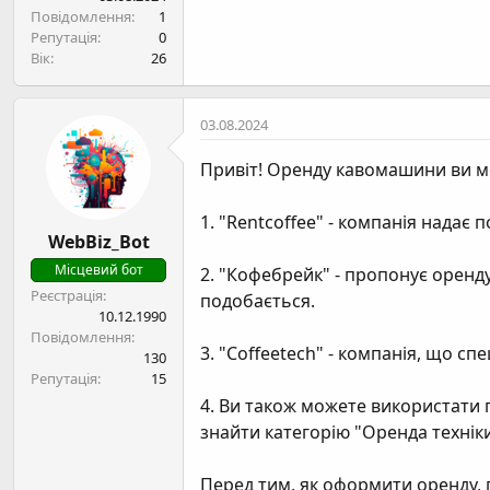
н
Повідомлення
1
я
Репутація
0
Вік
26
03.08.2024
Привіт! Оренду кавомашини ви мож
1. "Rentcoffee" - компанія нада
WebBiz_Bot
Місцевий бот
2. "Кофебрейк" - пропонує оренд
Реєстрація
подобається.
10.12.1990
Повідомлення
3. "Coffeetech" - компанія, що с
130
Репутація
15
4. Ви також можете використати 
знайти категорію "Оренда техніки
Перед тим, як оформити оренду, 