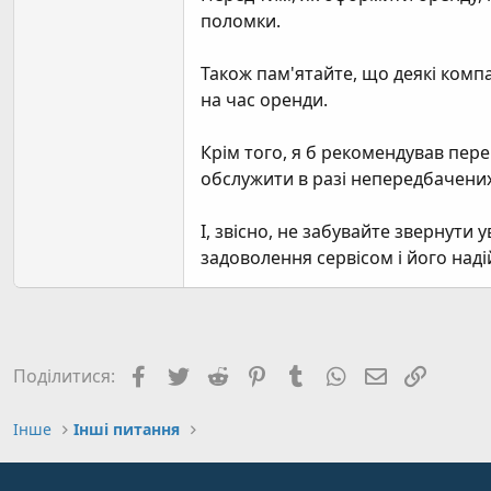
поломки.
Також пам'ятайте, що деякі комп
на час оренди.
Крім того, я б рекомендував пере
обслужити в разі непередбачених
І, звісно, не забувайте звернути
задоволення сервісом і його наді
Facebook
Twitter
Reddit
Pinterest
Tumblr
WhatsApp
E-mail
Посил
Поділитися:
Інше
Інші питання