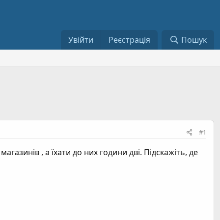
Увійти
Реєстрація
Пошук
#1
газинів , а їхати до них години дві. Підскажіть, де