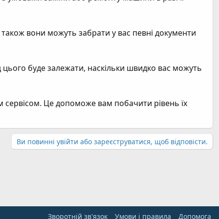
 також вони можуть забрати у вас певні документи
ід цього буде залежати, наскільки швидко вас можуть
ним сервісом. Це допоможе вам побачити рівень їх
Ви повинні увійти або зареєструватися, щоб відповісти.
Зворотній зв'язок
Умови і правила
Дoпoмoга