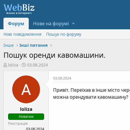
Форум
Нове на форумі
Нові повідомлення
Пошук по форуму
Інше
Інші питання
Пошук оренди кавомашини.
А
Д
loliza
03.08.2024
в
а
т
т
03.08.2024
о
а
р
с
Привіт. Переїхав в інше місто чер
т
т
можна орендувати кавомашину?
е
в
м
о
loliza
и
р
Новичок
е
Реєстрація
н
03.08.2024