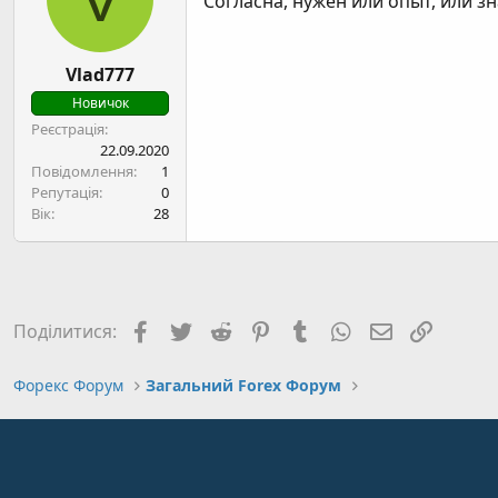
Согласна, нужен или опыт, или 
Vlad777
Новичок
Реєстрація
22.09.2020
Повідомлення
1
Репутація
0
Вік
28
Facebook
Twitter
Reddit
Pinterest
Tumblr
WhatsApp
E-mail
Посил
Поділитися:
Форекс Форум
Загальний Forex Форум