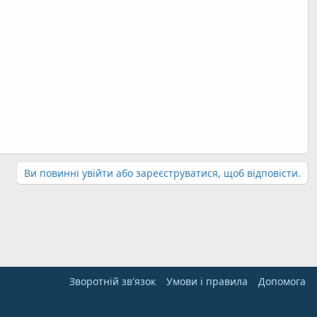
Ви повинні увійти або зареєструватися, щоб відповісти.
Зворотній зв'язок
Умови і правила
Дoпoмoга