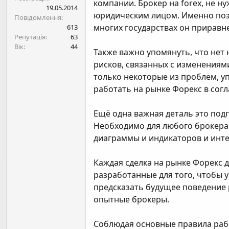
компании. Брокер на forex, не н
н
19.05.2014
я
юридическим лицом. Именно поэт
Повідомлення
многих государствах он приравне
613
Репутація
63
Вік
44
Также важно упомянуть, что нет 
рисков, связанных с изменениям
только некоторые из проблем, у
работать на рынке Форекс в сог
Ещё одна важная деталь это под
Необходимо для любого брокера 
диаграммы и индикаторов и инте
Каждая сделка на рынке Форекс 
разработанные для того, чтобы 
предсказать будущее поведение 
опытные брокеры.
Соблюдая основные правила рабо