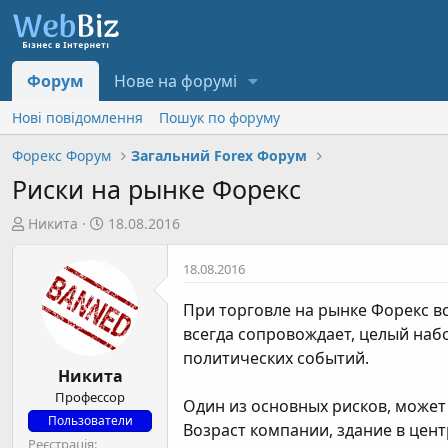
Форум
Нове на форумі
Нові повідомлення
Пошук по форуму
Форекс Форум
Загальний Forex Форум
Риски на рынке Форекс
А
Д
Никита
18.08.2016
в
а
т
т
18.08.2016
о
а
р
с
При торговле на рынке Форекс вс
т
т
всегда сопровождает, целый наб
е
в
политических событий.
м
о
Никита
и
р
Профессор
Один из основных рисков, может
е
Пользователи
Возраст компании, здание в цен
н
Реєстрація