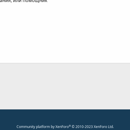
знания, или помощник
ання
®
Community platform by XenForo
© 2010-2023 XenForo Ltd.