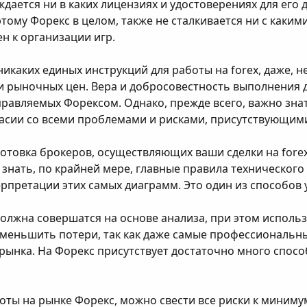
уждается ни в каких лицензиях и удостоверениях для его
ому Форекс в целом, также не сталкивается ни с какими
н к организации игр.
никаких единых инструкций для работы на forex, даже,
и рыночных цен. Вера и добросовестность выполнения д
правляемых Форексом. Однако, прежде всего, важно знат
ласии со всеми проблемами и рисками, присутствующими
готовка брокеров, осуществляющих ваши сделки на fore
знать, по крайней мере, главные правила технического
рпретации этих самых диаграмм. Это один из способов 
должна совершатся на основе анализа, при этом испол
уменьшить потери, так как даже самые профессиональн
рынка. На Форекс присутствует достаточно много спосо
ты на рынке Форекс, можно свести все риски к миниму