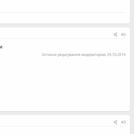
#2
и
Останнє редагування модератором:
29.10.2019
#3