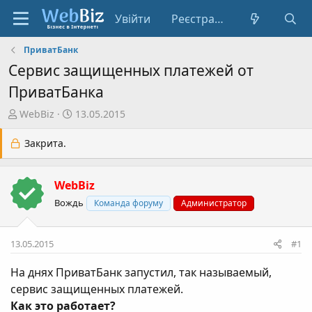
Увійти
Реєстрація
ПриватБанк
Сервис защищенных платежей от
ПриватБанка
А
Д
WebBiz
13.05.2015
в
а
т
т
Закрита.
о
а
р
с
WebBiz
т
т
е
в
Вождь
Команда форуму
Администратор
м
о
и
р
13.05.2015
#1
е
н
На днях ПриватБанк запустил, так называемый,
н
сервис защищенных платежей.
я
Как это работает?