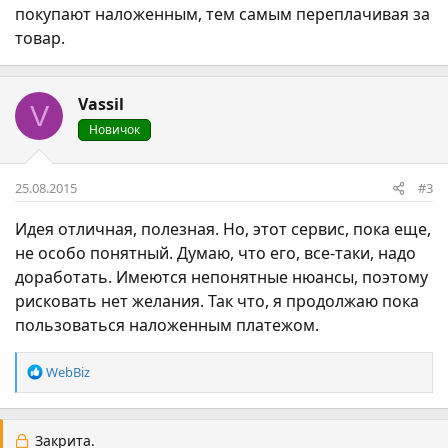
покупают наложенным, тем самым переплачивая за
товар.
Vassil
V
Новичок
25.08.2015
#3
Идея отличная, полезная. Но, этот сервис, пока еще,
не особо понятный. Думаю, что его, все-таки, надо
доработать. Имеются непонятные нюансы, поэтому
рисковать нет желания. Так что, я продолжаю пока
пользоваться наложенным платежом.
Р
WebBiz
е
а
к
Закрита.
ц