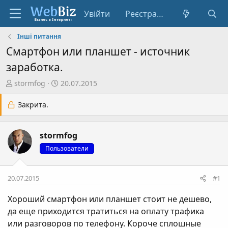
Увійти
Реєстрація
Інші питання
Смартфон или планшет - источник
заработка.
А
Д
stormfog
20.07.2015
в
а
т
т
Закрита.
о
а
р
с
stormfog
т
т
е
в
Пользователи
м
о
и
р
20.07.2015
#1
е
н
Хороший смартфон или планшет стоит не дешево,
н
да еще приходится тратиться на оплату трафика
я
или разговоров по телефону. Короче сплошные