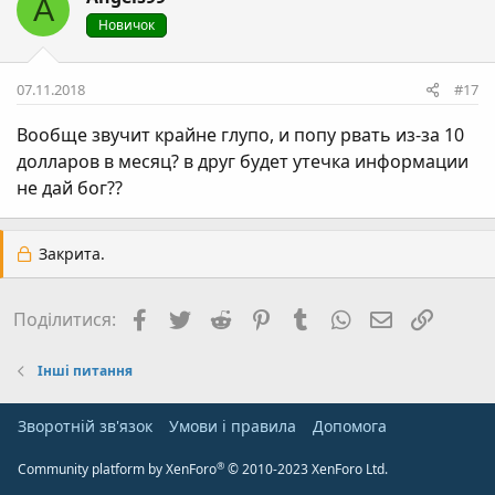
A
Новичок
07.11.2018
#17
Вообще звучит крайне глупо, и попу рвать из-за 10
долларов в месяц? в друг будет утечка информации
не дай бог??
Закрита.
Facebook
Twitter
Reddit
Pinterest
Tumblr
WhatsApp
E-mail
Посил
Поділитися:
Інші питання
Зворотній зв'язок
Умови і правила
Дoпoмoга
®
Community platform by XenForo
© 2010-2023 XenForo Ltd.