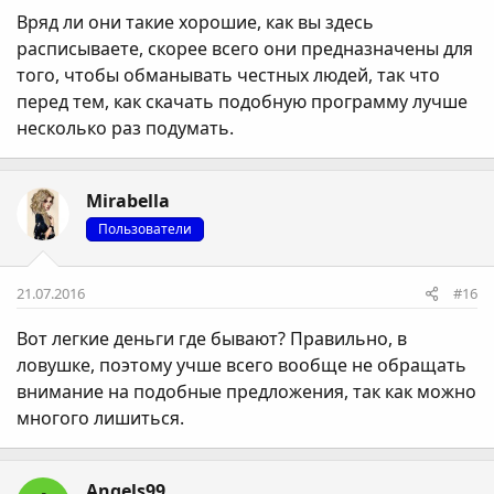
установке программ. Заработанные при этом деньги
Вряд ли они такие хорошие, как вы здесь
зачисляются на счет телефона или их можно вывести
расписываете, скорее всего они предназначены для
на платежные системы. Эти программы вы можете
того, чтобы обманывать честных людей, так что
легко найти в интернете. Вот только одна из них -
перед тем, как скачать подобную программу лучше
Uento - позволяет легко заработать 10 долларов в
несколько раз подумать.
месяц.
Mirabella
Пользователи
21.07.2016
#16
Вот легкие деньги где бывают? Правильно, в
ловушке, поэтому учше всего вообще не обращать
внимание на подобные предложения, так как можно
многого лишиться.
Angels99