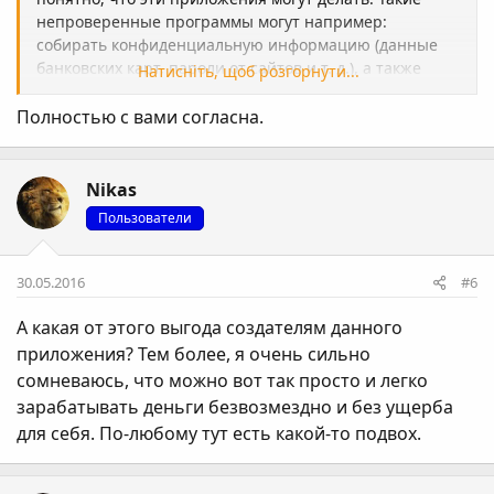
непроверенные программы могут например:
собирать конфиденциальную информацию (данные
банковских карт, пароли от сайтов и т. д.), а также
Натисніть, щоб розгорнути...
отсылать сообщения с вашего номера без вашего на
то согласия. Да и вообще, они могут делать, что
Полностью с вами согласна.
угодно.
Nikas
Пользователи
30.05.2016
#6
А какая от этого выгода создателям данного
приложения? Тем более, я очень сильно
сомневаюсь, что можно вот так просто и легко
зарабатывать деньги безвозмездно и без ущерба
для себя. По-любому тут есть какой-то подвох.