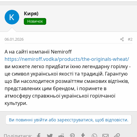
Киря)
Новичок
06.01.2026
#2
А на сайті компанії Nemiroff
https://nemiroff.vodka/products/the-originals-wheat/
ви можете легко придбати їхню легендарну горілку -
це символ української якості та традицій. Гарантую
що Ви насолодитеся розмаїттям смакових відтінків,
представлених цим брендом, і поринете в
атмосферу справжньої української горілчаної
культури.
Ви повинні увійти або зареєструватися, щоб відповісти.
Facebook
Twitter
Reddit
Pinterest
Tumblr
WhatsApp
E-mail
Посил
Поділитися: