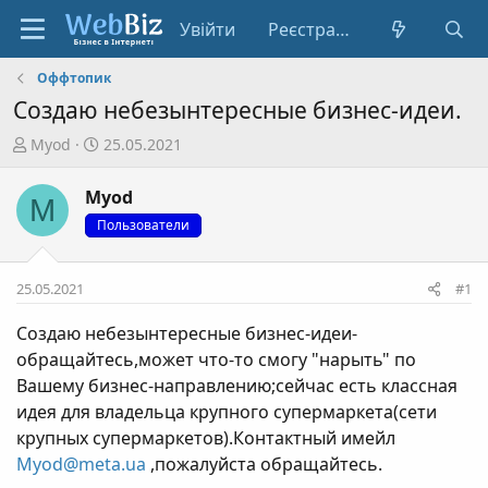
Увійти
Реєстрація
Оффтопик
Создаю небезынтересные бизнес-идеи.
А
Д
Myod
25.05.2021
в
а
т
т
Myod
M
о
а
Пользователи
р
с
т
т
е
в
25.05.2021
#1
м
о
и
р
Создаю небезынтересные бизнес-идеи-
е
обращайтесь,может что-то смогу "нарыть" по
н
Вашему бизнес-направлению;сейчас есть классная
н
идея для владельца крупного супермаркета(сети
я
крупных супермаркетов).Контактный имейл
Myod@meta.ua
,пожалуйста обращайтесь.