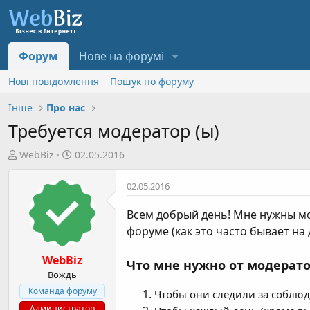
Форум
Нове на форумі
Нові повідомлення
Пошук по форуму
Інше
Про нас
Требуется модератор (ы)
А
Д
WebBiz
02.05.2016
в
а
т
т
02.05.2016
о
а
р
с
Всем добрый день! Мне нужны мод
т
т
форуме (как это часто бывает на д
е
в
м
о
WebBiz
Что мне нужно от модерат
и
р
Вождь
е
Команда форуму
Чтобы они следили за соблюд
н
Администратор