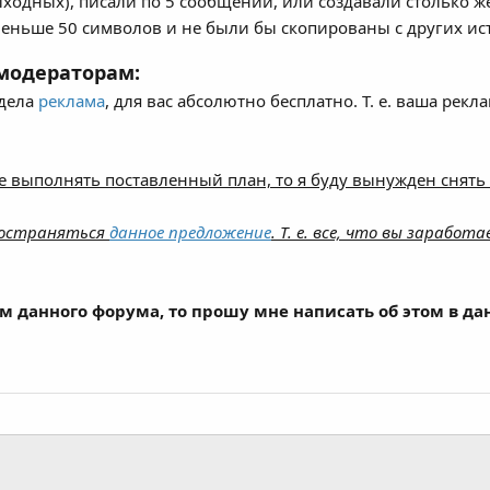
одных), писали по 5 сообщений, или создавали столько же
еньше 50 символов и не были бы скопированы с других ис
модераторам:
здела
реклама
, для вас абсолютно бесплатно. Т. е. ваша рекл
те выполнять поставленный план, то я буду вынужден снять
пространяться
данное предложение
. Т. е. все, что вы зарабо
м данного форума, то прошу мне написать об этом в д