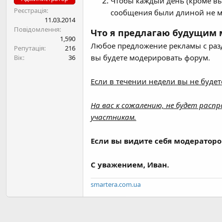
Чтобы каждый день (кроме вых
н
Реєстрація
сообщения были длиной не м
я
11.03.2014
Повідомлення
Что я предлагаю будущим 
1,590
Любое предложение рекламы с ра
Репутація
216
вы будете модерировать форум.
Вік
36
Если в течении недели вы не буде
На вас к сожалению, не будет рас
участникам.
Если вы видите себя модераторо
С уважением, Иван.
smartera.com.ua