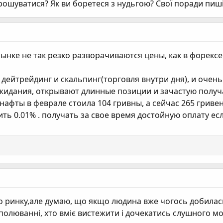
ошуватися? Як ви боретеся з нудьгою? Свої поради пиші
рынке не так резко разворачиваются цены, как в форексе
дейтрейдинг и скальпинг(торговля внутри дня), и очень
идания, открывают длинные позиции и зачастую получ
афты в феврале стоила 104 гривны, а сейчас 265 гривен
ть 0.01% . получать за свое время достойную оплату ес
о ринку,але думаю, що якщо людина вже чогось добилас
 полюванні, хто вміє вистeжити і дочекатись слушного м