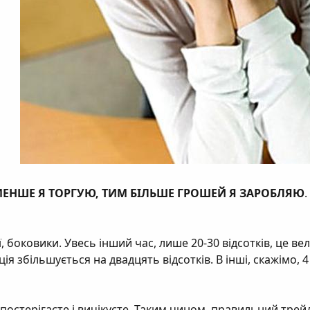
ЕНШЕ Я ТОРГУЮ, ТИМ БІЛЬШЕ ГРОШЕЙ Я ЗАРОБЛЯЮ
.
ї, боковики. Увесь інший час, лише 20-30 відсотків, це в
акція збільшується на двадцять відсотків. В інші, скажімо
спостерігаєте і вичікуєте. Таким чином, правильний тре