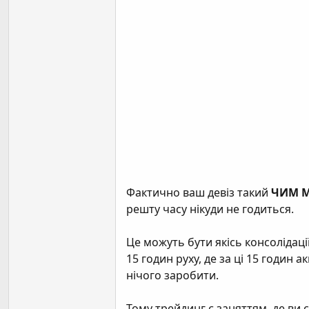
Фактично ваш девіз такий
ЧИМ М
решту часу нікуди не годиться.
Це можуть бути якісь консолідаці
15 годин руху, де за ці 15 годин 
нічого заробити.
Тому трейдинг є заняттям, де ви 