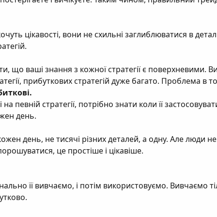
чуть цікавості, вони не схильні заглиблюватися в детал
атегій.
и, що ваші знання з кожної стратегії є поверхневими. Ви
тегії, прибуткових стратегій дуже багато. Проблема в т
биткові.
на певній стратегії, потрібно знати коли її застосовуват
жен день.
ожен день, не тисячі різних деталей, а одну. Але люди не
орошуватися, це простіше і цікавіше.
ально її вивчаємо, і потім використовуємо. Вивчаємо тіл
утково.