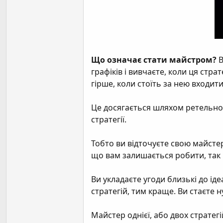
Що означає стати майстром?
В
графіків і вивчаєте, коли ця ст
гірше, коли стоїть за нею входити
Це досягається шляхом ретельного
стратегії.
Тобто ви відточуєте свою майстер
що вам залишається робити, так це
Ви укладаєте угоди близькі до і
стратегій, тим краще. Ви стаєте 
Майстер однієї, або двох стратегі