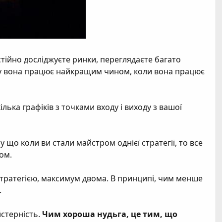
тійно досліджуєте ринки, переглядаєте багато
инку вона працює найкращим чином, коли вона працює
ька графіків з точками входу і виходу з вашої
що коли ви стали майстром однієї стратегії, то все
ком.
 стратегією, максимум двома. В принципі, чим менше
.
йстерність.
Чим хороша нудьга, це тим, що