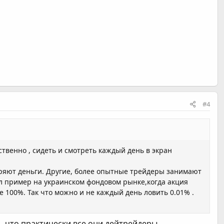
#4
ственно , сидеть и смотреть каждый день в экран
теряют деньги. Другие, более опытные трейдеры занимают
 пример на украинском фондовом рынке,когда акция
е 100%. Так что можно и не каждый день ловить 0.01% .
 что практически все они дейтрейдеры.