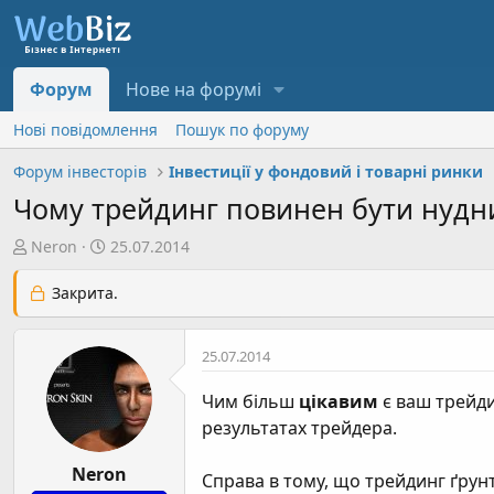
Форум
Нове на форумі
Нові повідомлення
Пошук по форуму
Форум інвесторів
Інвестиції у фондовий і товарні ринки
Чому трейдинг повинен бути нудн
А
Д
Neron
25.07.2014
в
а
т
т
Закрита.
о
а
р
с
25.07.2014
т
т
е
в
Чим більш
цікавим
є ваш трейди
м
о
результатах трейдера.
и
р
е
Neron
н
Справа в тому, що трейдинг ґрунту