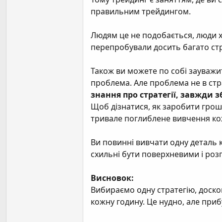
правильним трейдингом.
Людям це не подобається, люди хо
перепробували досить багато стр
Також ви можете по собі зауважит
проблема. Але проблема не в стра
знання про стратегії, завжди з
Щоб дізнатися, як заробити гроші 
тривале поглиблене вивчення ко
Ви повинні вивчати одну деталь к
схильні бути поверхневими і розп
Висновок:
Вибираємо одну стратегію, доскон
кожну годину. Це нудно, але приб