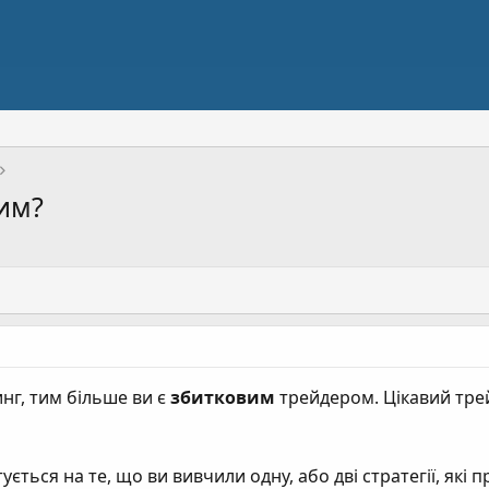
им?
нг, тим більше ви є
збитковим
трейдером. Цікавий тре
ється на те, що ви вивчили одну, або дві стратегії, які 