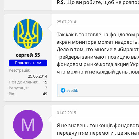
P.S.
Що ви робите, щоб не розпор
25.07.2014
Так как в торговле на фондовом 
экран монитора может надоесть.
Дело в том,что многие выбирают 
сергей 55
трейдеры занимают позицию выж
Пользователи
фондовом рынке,когда акция Укрн
Реєстрація
что можно и не каждый день лови
25.06.2014
Повідомлення
15
Репутація
2
Р
svetlik
Вік
49
е
а
к
01.02.2015
ц
M
і
Я не знавець тонкощів фондовог
ї
:
передчуттям перемоги , це як на