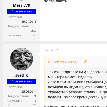
постріляють.
Messi779
Пользователи
Реєстрація
19.01.2015
Повідомлення
237
Репутація
45
20.02.2015
сергей 55 сказав(ла):
Так как в торговле на фондовом ры
svetlik
монитора может надоесть.
Пользователи
Дело в том,что многие выбирают д
позицию выжидания, открывают дл
Реєстрація
25.06.2014
Укрнафты в феврале стоила 104 гри
Повідомлення
71
получать за свое время достойную
Репутація
13
Вік
26
Но если почитать истории многи