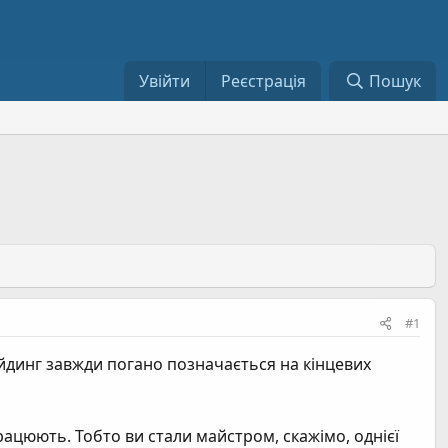
Увійти
Реєстрація
Пошук
#1
йдинг завжди погано позначається на кінцевих
працюють. Тобто ви стали майстром, скажімо, однієї