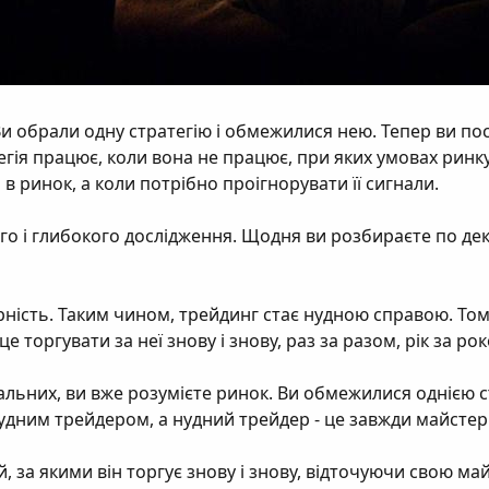
и обрали одну стратегію і обмежилися нею. Тепер ви пос
ратегія працює, коли вона не працює, при яких умовах р
 в ринок, а коли потрібно проігнорувати її сигнали.
 і глибокого дослідження. Щодня ви розбираєте по декіл
ність. Таким чином, трейдинг стає нудною справою. Тому 
 торгувати за неї знову і знову, раз за разом, рік за ро
деальних, ви вже розумієте ринок. Ви обмежилися однією
нудним трейдером, а нудний трейдер - це завжди майстер
й, за якими він торгує знову і знову, відточуючи свою ма