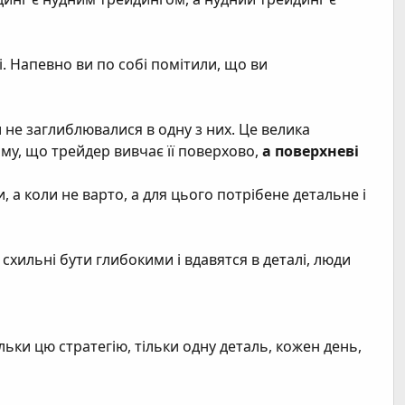
і. Напевно ви по собі помітили, що ви
 не заглиблювалися в одну з них. Це велика
ому, що трейдер вивчає її поверхово,
а поверхневі
и, а коли не варто, а для цього потрібене детальне і
 схильні бути глибокими і вдавятся в деталі, люди
ьки цю стратегію, тільки одну деталь, кожен день,