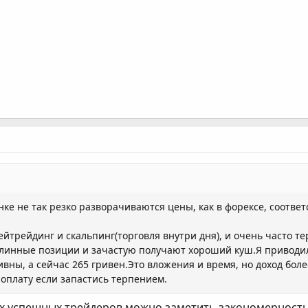
нке не так резко разворачиваются цены, как в форексе, соответ
ейтрейдинг и скальпинг(торговля внутри дня), и очень часто 
инные позиции и зачастую получают хороший куш.Я приводил
вны, а сейчас 265 гривен.Это вложения и время, но доход боле
 оплату если запастись терпением.
х успешных трейдеров можно заметить закономерность,