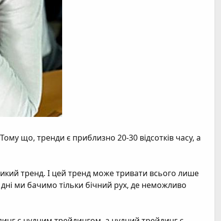
 Тому що, тренди є приблизно 20-30 відсотків часу, а
еликий тренд. І цей тренд може тривати всього лише
, 4 дні ми бачимо тільки бічний рух, де неможливо
йдинг є нудним трейдингом, а нудний трейдинг є