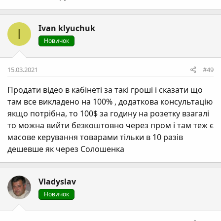
Ivan klyuchuk
I
Новичок
15.03.2021
#49
Продати відео в кабінеті за такі гроші і сказати що
там все викладено на 100% , додаткова консультацію
якщо потрібна, то 100$ за годину на розетку взагалі
то можна вийти безкоштовно через пром і там теж є
масове керування товарами тільки в 10 разів
дешевше як через Солошенка
Vladyslav
Новичок