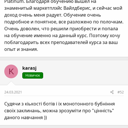
Platinum. Благодаря обучению вышел на
знаменитый маркетплэйс Вайлдберис, и сейчас мой
доход очень меня радует. Обучение очень
подробное и понятное, все разложено по полочкам.
Очень доволен, что решили приобрести и попала
на обучение именно на данный курс. Поэтому хочу
поблагодарить всех преподавателей курса за ваш
опыт и знания.
karasj
K
Новичок
24.03.2021
#52
Судячи з кіькості ботів і їх монотонного бубніння
своїх заклинань, можна зрозуміти про "цінність"
даного навчання ))