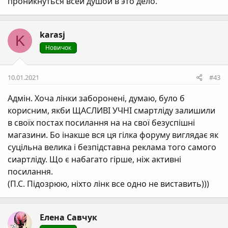
проникнуться всей душой в это дело.
karasj
K
Новичок
10.01.2021
#43
Адмін. Хоча лінки заборонені, думаю, було б
корисним, якби ЩАСЛИВІ УЧНІ смартліду залишили
в своїх постах посилання на на свої безуспішні
магазини. Бо інакше вся ця гілка форуму виглядає як
суцільна велика і безпідставна реклама того самого
сиартліду. Що є набагато гірше, ніж активні
посилання.
(П.С. Підозрюю, ніхто лінк все одно не виставить)))
Елена Савчук