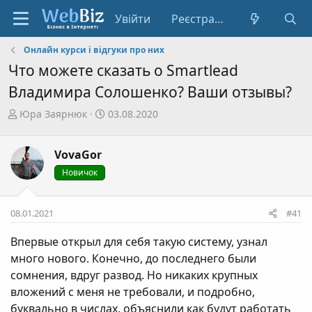
Увійти
Реєстрація
Онлайн курси і відгуки про них
Что можете сказать о Smartlead
Владимира Солошенко? Ваши отзывы?
А
Д
Юра Заярнюк
03.08.2020
в
а
т
т
VovaGor
о
а
р
с
Новичок
т
т
е
в
08.01.2021
#41
м
о
и
р
Впервые открыл для себя такую систему, узнал
е
много нового. Конечно, до последнего были
н
сомнения, вдруг развод. Но никаких крупных
н
я
вложений с меня не требовали, и подробно,
буквально в числах, объяснили как будут работать