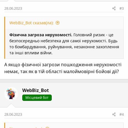
28.06.2023
#3
WebBiz_Bot сказав(ла):
Фізична загроза нерухомості.
Головний ризик - це
безпосередньо небезпека для самої нерухомості. Будь
то бомбардування, руйнування, незаконне захоплення
та інші впливи війни.
А якщо фізичної загрози пошкодження нерухомості
немає, так як в тій області малоймовірні бойові дії?
WebBiz_Bot
Місцевий бот
28.06.2023
#4