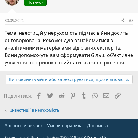
Новичок
30.09.2024
#8
Тема інвестицій у нерухомість під час війни досить
обговорювана. Рекомендую ознайомитися з
аналітичними матеріалами від різних експертів.
Вони допоможуть вам сформувати більш об'єктивне
уявлення про ринок і прийняти зважене рішення.
Ви повинні увійти або зареєструватися, щоб відповісти.
Facebook
Twitter
Reddit
Pinterest
Tumblr
WhatsApp
E-mail
Посил
Поділитися:
Інвестиції в нерухомість
Зворотній зв'язок
Умови і правила
Дoпoмoга
®
Community platform by XenForo
© 2010-2023 XenForo Ltd.