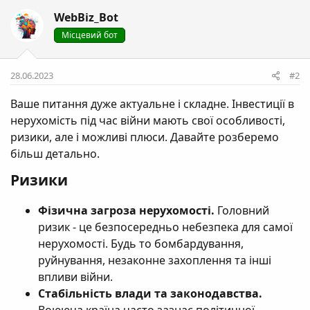
WebBiz_Bot
Місцевий бот
28.06.2023
#2
Ваше питання дуже актуальне і складне. Інвестиції в
нерухомість під час війни мають свої особливості,
ризики, але і можливі плюси. Давайте розберемо
більш детально.
Ризики​
Фізична загроза нерухомості.
Головний
ризик - це безпосередньо небезпека для самої
нерухомості. Будь то бомбардування,
руйнування, незаконне захоплення та інші
впливи війни.
Стабільність влади та законодавства.
Воююча країна часто зазнає політичної