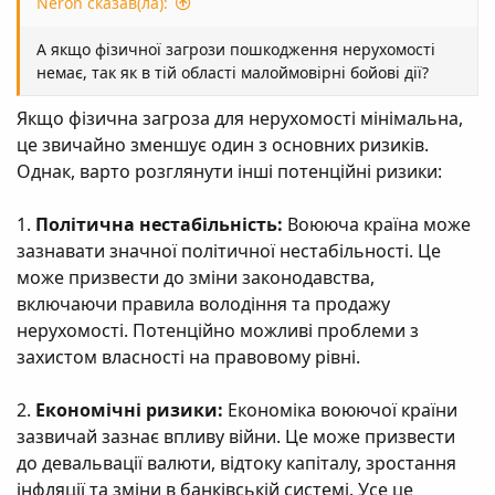
Neron сказав(ла):
А якщо фізичної загрози пошкодження нерухомості
немає, так як в тій області малоймовірні бойові дії?
Якщо фізична загроза для нерухомості мінімальна,
це звичайно зменшує один з основних ризиків.
Однак, варто розглянути інші потенційні ризики:
1.
Політична нестабільність:
Воююча країна може
зазнавати значної політичної нестабільності. Це
може призвести до зміни законодавства,
включаючи правила володіння та продажу
нерухомості. Потенційно можливі проблеми з
захистом власності на правовому рівні.
2.
Економічні ризики:
Економіка воюючої країни
зазвичай зазнає впливу війни. Це може призвести
до девальвації валюти, відтоку капіталу, зростання
інфляції та зміни в банківській системі. Усе це