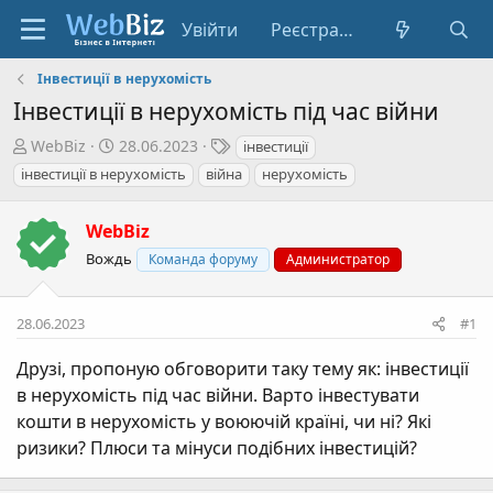
Увійти
Реєстрація
Інвестиції в нерухомість
Інвестиції в нерухомість під час війни
А
Д
Т
WebBiz
28.06.2023
інвестиції
в
а
е
інвестиції в нерухомість
війна
нерухомість
т
т
г
о
а
и
WebBiz
р
с
Вождь
т
т
Команда форуму
Администратор
е
в
м
о
28.06.2023
#1
и
р
е
Друзі, пропоную обговорити таку тему як: інвестиції
н
в нерухомість під час війни. Варто інвестувати
н
кошти в нерухомість у воюючій країні, чи ні? Які
я
ризики? Плюси та мінуси подібних інвестицій?