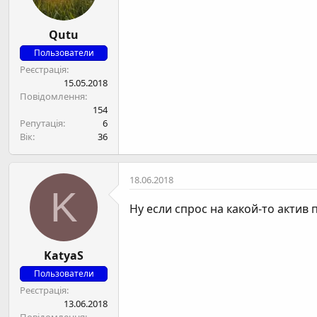
Qutu
Пользователи
Реєстрація
15.05.2018
Повідомлення
154
Репутація
6
Вік
36
18.06.2018
K
Ну если спрос на какой-то актив
KatyaS
Пользователи
Реєстрація
13.06.2018