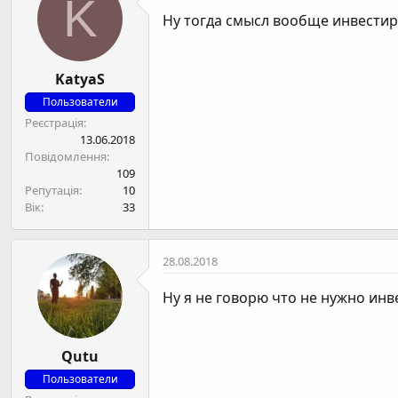
K
Ну тогда смысл вообще инвестиро
KatyaS
Пользователи
Реєстрація
13.06.2018
Повідомлення
109
Репутація
10
Вік
33
28.08.2018
Ну я не говорю что не нужно инв
Qutu
Пользователи