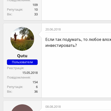
Повідомлення
109
Репутація
10
Вік
33
20.06.2018
Если так подумать, то любое вло
инвестировать?
Qutu
Пользователи
Реєстрація
15.05.2018
Повідомлення
154
Репутація
6
Вік
36
08.08.2018