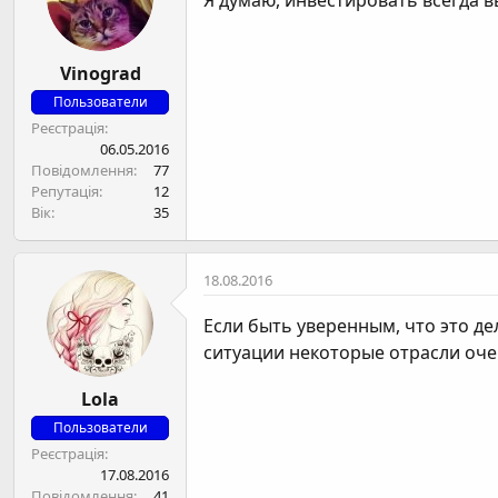
Я думаю, инвестировать всегда вы
Vinograd
Пользователи
Реєстрація
06.05.2016
Повідомлення
77
Репутація
12
Вік
35
18.08.2016
Если быть уверенным, что это д
ситуации некоторые отрасли оче
Lola
Пользователи
Реєстрація
17.08.2016
Повідомлення
41