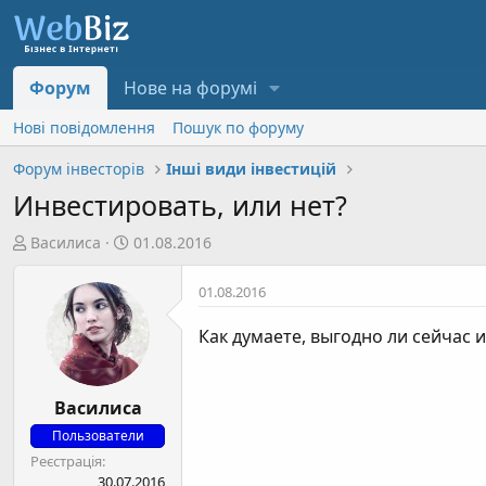
Форум
Нове на форумі
Нові повідомлення
Пошук по форуму
Форум інвесторів
Інші види інвестицій
Инвестировать, или нет?
А
Д
Василиса
01.08.2016
в
а
т
т
01.08.2016
о
а
р
с
Как думаете, выгодно ли сейчас 
т
т
е
в
м
о
Василиса
и
р
Пользователи
е
Реєстрація
н
30.07.2016