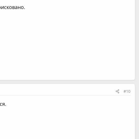
рисковано.
#10
ся.