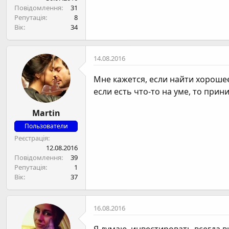
н
Повідомлення
31
я
Репутація
8
Вік
34
14.08.2016
Мне кажется, если найти хорошее
если есть что-то на уме, то при
Martin
Пользователи
Реєстрація
12.08.2016
Повідомлення
39
Репутація
1
Вік
37
16.08.2016