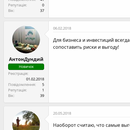
Репутація
0
Вік
37
06.02.2018
Для бизнеса и инвестиций всегда
сопоставить риски и выгоду!
АнтонДундий
Новичок
Реєстрація
01.02.2018
Повідомлення
5
Репутація
1
Вік
39
20.05.2018
Наоборот считаю, что самые выг