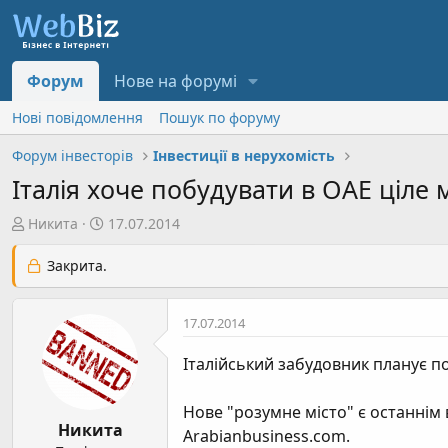
Форум
Нове на форумі
Нові повідомлення
Пошук по форуму
Форум інвесторів
Інвестиції в нерухомість
Італія хоче побудувати в ОАЕ ціле 
А
Д
Никита
17.07.2014
в
а
т
т
Закрита.
о
а
р
с
17.07.2014
т
т
е
в
Італійський забудовник планує по
м
о
и
р
Нове "розумне місто" є останнім
е
Никита
н
Arabianbusiness.com.