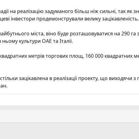
дії на реалізацію задуманого більш ніж сильні, так як зн
ісцеві інвестори продемонстрували велику зацікавленість.
йбутнього міста, віно буде розташовуватися на 290 га з
ньому культури ОАЕ та Італії.
 квадратних метрів торгових площ, 160 000 квадратних ме
астільки зацікавлена в реалізації проекту, що виходячи з
ан.
ання