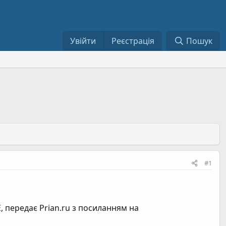
Увійти
Реєстрація
Пошук
#1
 передає Prian.ru з посиланням на