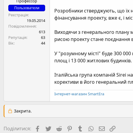
Профессор
н
я
Пользователи
Розробники стверджують, що їх на
Реєстрація
фінансування проекту, вже є, і м
19.05.2014
Повідомлення
Виходячи з генерального плану ма
613
Репутація
63
рисою проекту стане поєднання в 
Вік
44
У "розумному місті" буде 300 000
площ і 13 000 житлових будинків.
Італійська група компаній Sirei н
корективи в його генеральний пл
Інтернет-магазин SmartEra
Закрита.
Facebook
Twitter
Reddit
Pinterest
Tumblr
WhatsApp
E-mail
Посил
Поділитися: