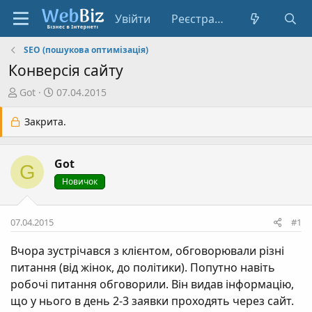
Увійти
Реєстрація
SEO (пошукова оптимізація)
Конверсія сайту
А
Д
Got
07.04.2015
в
а
т
т
Закрита.
о
а
р
с
Got
т
т
G
е
в
Новичок
м
о
и
р
07.04.2015
#1
е
н
Вчора зустрічався з клієнтом, обговорювали різні
н
питання (від жінок, до політики). Попутно навіть
я
робочі питання обговорили. Він видав інформацію,
що у нього в день 2-3 заявки проходять через сайт.