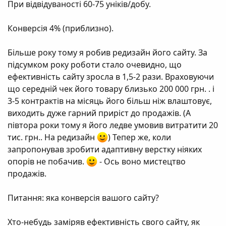
При відвідуваності 60-75 уніків/добу.
Конверсія 4% (приблизно).
Більше року тому я робив редизайн його сайту. За
підсумком року роботи стало очевидно, що
ефективність сайту зросла в 1,5-2 рази. Враховуючи
що середній чек його товару близько 200 000 грн. . і
3-5 контрактів на місяць його більш ніж влаштовує,
виходить дуже гарний приріст до продажів. (А
півтора роки тому я його ледве умовив витратити 20
тис. грн.. На редизайн
) Тепер же, коли
запропонував зробити адаптивну верстку ніяких
опорів не побачив.
- Ось воно мистецтво
продажів.
Питання: яка конверсія вашого сайту?
Хто-небудь заміряв ефективність свого сайту, як